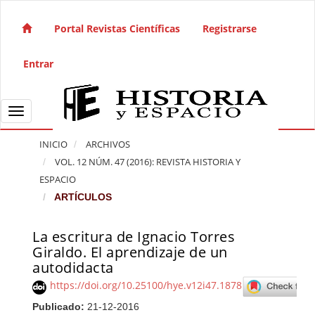
Salto rápido al contenido de la página
Navegación principal
Portal Revistas Científicas
Registrarse
Contenido principal
Barra lateral
Entrar
Toggle navigation
INICIO
ARCHIVOS
VOL. 12 NÚM. 47 (2016): REVISTA HISTORIA Y
ESPACIO
ARTÍCULOS
La escritura de Ignacio Torres
Barra lateral del artículo
Giraldo. El aprendizaje de un
autodidacta
https://doi.org/10.25100/hye.v12i47.1878
Publicado:
21-12-2016