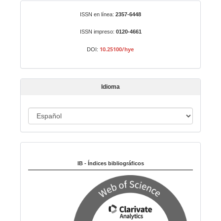
r
Identificadores
ISSN en línea:
2357-6448
u
n
ISSN impreso:
0120-4661
a
10.25100/hye
DOI:
r
t
í
Idioma
c
u
I
l
o
d
i
Indexado en:
o
m
IB - Índices bibliográficos
a