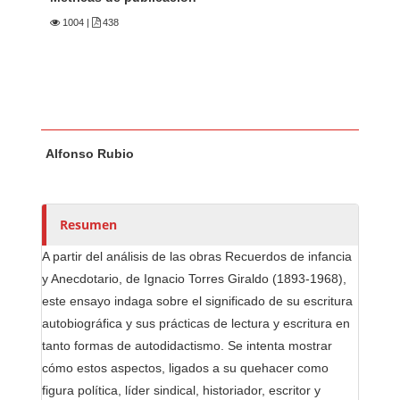
1004
|
438
Contenido principal del artículo
A
Alfonso Rubio
u
t
o
r
Resumen
e
A partir del análisis de las obras Recuerdos de infancia
s
y Anecdotario, de Ignacio Torres Giraldo (1893-1968),
/
este ensayo indaga sobre el significado de su escritura
a
autobiográfica y sus prácticas de lectura y escritura en
s
tanto formas de autodidactismo. Se intenta mostrar
cómo estos aspectos, ligados a su quehacer como
figura política, líder sindical, historiador, escritor y