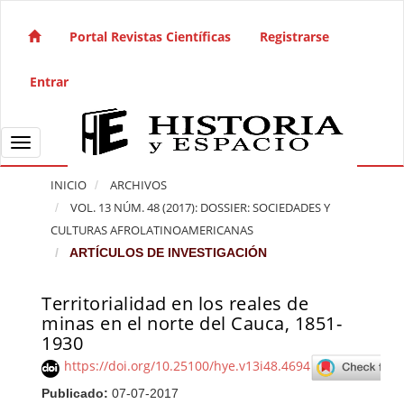
Salto rápido al contenido de la página
Navegación principal
Portal Revistas Científicas
Registrarse
Contenido principal
Barra lateral
Entrar
Toggle navigation
INICIO
ARCHIVOS
VOL. 13 NÚM. 48 (2017): DOSSIER: SOCIEDADES Y
CULTURAS AFROLATINOAMERICANAS
ARTÍCULOS DE INVESTIGACIÓN
Territorialidad en los reales de
Barra lateral del artículo
minas en el norte del Cauca, 1851-
1930
https://doi.org/10.25100/hye.v13i48.4694
Publicado:
07-07-2017