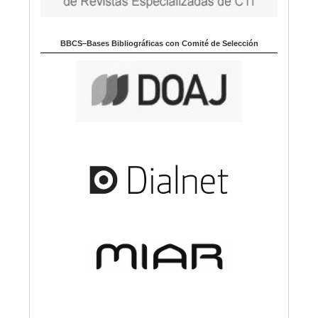
BBCS–Bases Bibliográficas con Comité de Selección