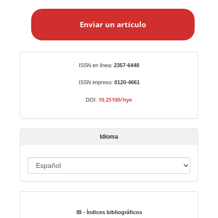
E
n
Enviar un artículo
v
i
a
r
Identificadores
ISSN en línea:
2357-6448
u
n
ISSN impreso:
0120-4661
a
10.25100/hye
DOI:
r
t
í
Idioma
c
u
I
l
o
d
i
Indexado en:
o
m
IB - Índices bibliográficos