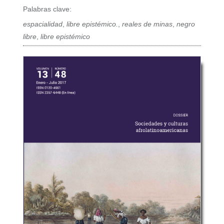
Palabras clave:
espacialidad
,
libre epistémico.
,
reales de minas
,
negro
libre
,
libre epistémico