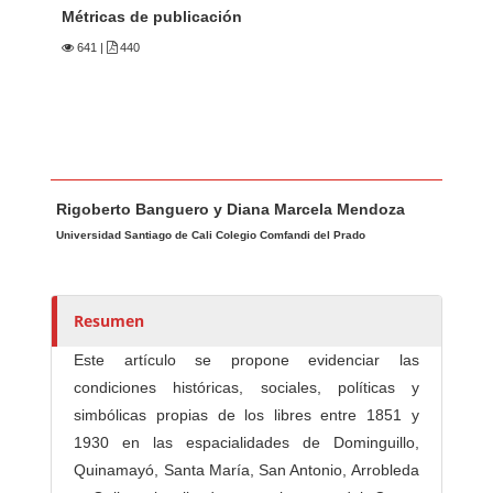
Métricas de publicación
641
|
440
Contenido principal del artículo
A
Rigoberto Banguero y Diana Marcela Mendoza
u
Universidad Santiago de Cali Colegio Comfandi del Prado
t
o
r
e
Resumen
s
Este artículo se propone evidenciar las
/
condiciones históricas, sociales, políticas y
a
simbólicas propias de los libres entre 1851 y
s
1930 en las espacialidades de Dominguillo,
Quinamayó, Santa María, San Antonio, Arrobleda