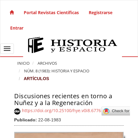
Salto rápido al contenido de la página
Navegación principal
Portal Revistas Científicas
Registrarse
Contenido principal
Barra lateral
Entrar
Toggle navigation
INICIO
ARCHIVOS
NÚM. 8 (1983): HISTORIA Y ESPACIO
ARTÍCULOS
Discusiones recientes en torno a
Barra lateral del artículo
Nuñez y a la Regeneración
https://doi.org/10.25100/hye.v0i8.6776
Publicado:
22-08-1983