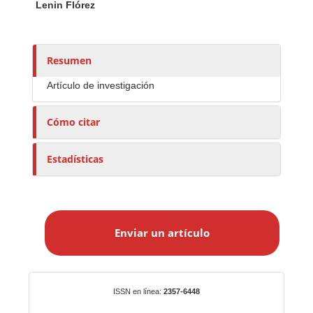
Lenin Flórez
u
t
o
r
Resumen
e
Artículo de investigación
s
/
Cómo citar
a
s
Estadísticas
E
n
Enviar un artículo
v
i
a
r
Identificadores
ISSN en línea:
2357-6448
u