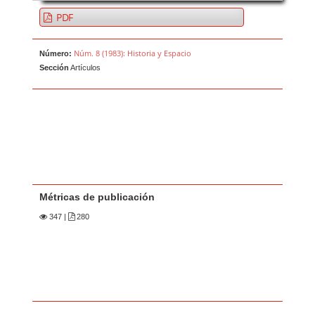
PDF
Núm. 8 (1983): Historia y Espacio
Número:
Sección
Artículos
Métricas de publicación
347
|
280
Contenido principal del artículo
A