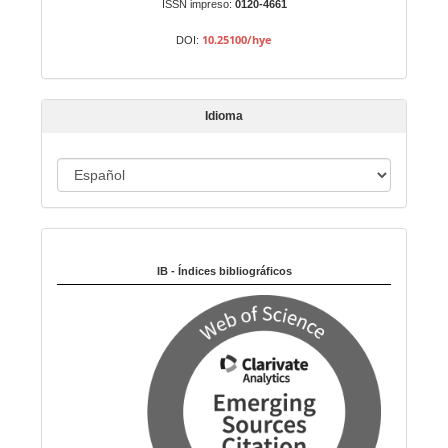
n
ISSN impreso:
0120-4661
a
10.25100/hye
DOI:
r
t
í
Idioma
c
u
I
l
o
d
i
Indexado en:
o
m
IB - Índices bibliográficos
a