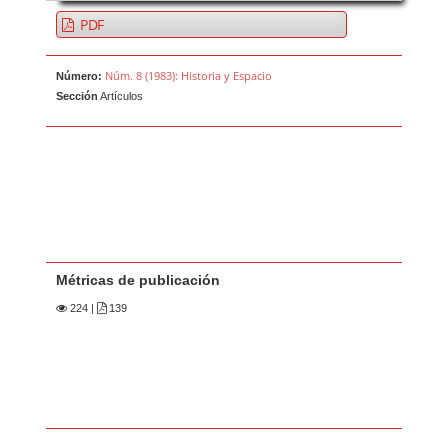
PDF
Núm. 8 (1983): Historia y Espacio
Número:
Sección
Artículos
Métricas de publicación
224
|
139
Contenido principal del artículo
A