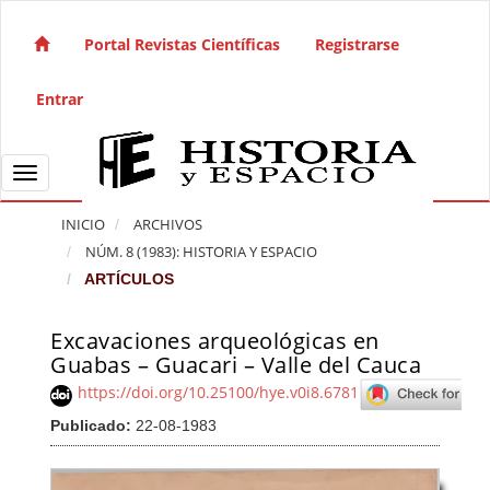
Salto rápido al contenido de la página
Navegación principal
Portal Revistas Científicas
Registrarse
Contenido principal
Barra lateral
Entrar
Toggle navigation
INICIO
ARCHIVOS
NÚM. 8 (1983): HISTORIA Y ESPACIO
ARTÍCULOS
Excavaciones arqueológicas en
Barra lateral del artículo
Guabas – Guacari – Valle del Cauca
https://doi.org/10.25100/hye.v0i8.6781
Publicado:
22-08-1983