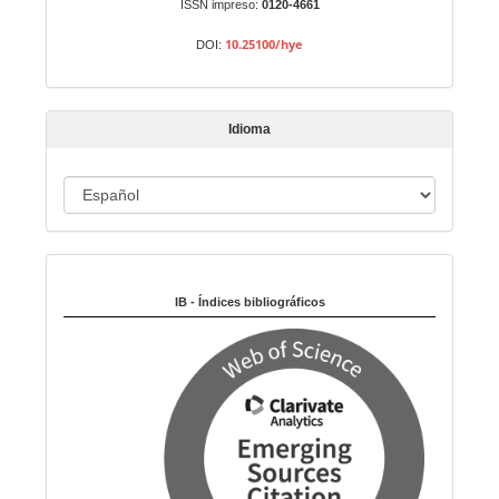
n
ISSN impreso:
0120-4661
a
10.25100/hye
DOI:
r
t
í
Idioma
c
u
I
l
o
d
i
Indexado en:
o
m
IB - Índices bibliográficos
a