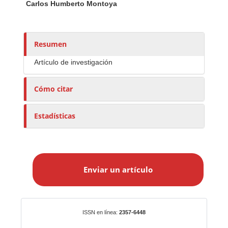
Carlos Humberto Montoya
u
t
o
r
Resumen
e
Artículo de investigación
s
/
Cómo citar
a
s
Estadísticas
E
n
Enviar un artículo
v
i
a
r
Identificadores
ISSN en línea:
2357-6448
u