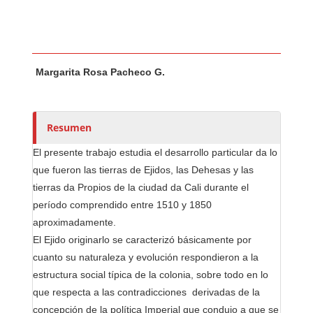
Contenido principal del artículo
A
Margarita Rosa Pacheco G.
u
t
o
r
Resumen
e
El presente trabajo estudia el desarrollo particular da lo
s
que fueron las tierras de Ejidos, las Dehesas y las
/
tierras da Propios de la ciudad da Cali durante el
a
período comprendido entre 1510 y 1850
s
aproximadamente.
El Ejido originarlo se caracterizó básicamente por
cuanto su naturaleza y evolución respondieron a la
estructura social típica de la colonia, sobre todo en lo
que respecta a las contradicciones derivadas de la
concepción de la política Imperial que condujo a que se