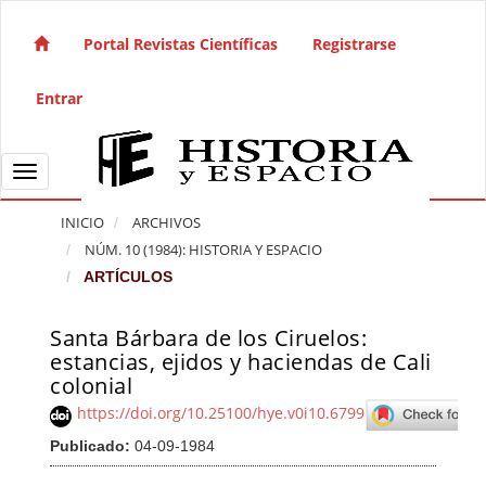
Salto rápido al contenido de la página
Navegación principal
Portal Revistas Científicas
Registrarse
Contenido principal
Barra lateral
Entrar
Toggle navigation
INICIO
ARCHIVOS
NÚM. 10 (1984): HISTORIA Y ESPACIO
ARTÍCULOS
Santa Bárbara de los Ciruelos:
Barra lateral del artículo
estancias, ejidos y haciendas de Cali
colonial
https://doi.org/10.25100/hye.v0i10.6799
Publicado:
04-09-1984