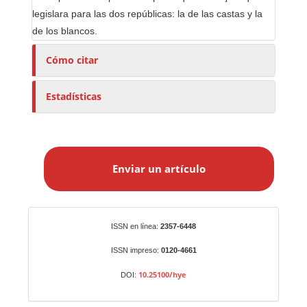
legislara para las dos repúblicas: la de las castas y la
de los blancos.
Cómo citar
Estadísticas
E
n
Enviar un artículo
v
i
a
r
Identificadores
ISSN en línea:
2357-6448
u
n
ISSN impreso:
0120-4661
a
10.25100/hye
DOI:
r
t