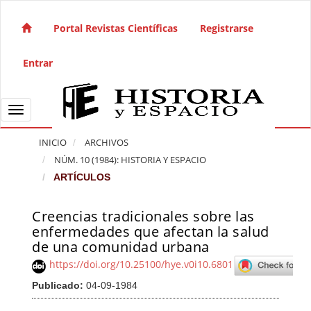
Salto rápido al contenido de la página
Navegación principal
Portal Revistas Científicas
Registrarse
Contenido principal
Barra lateral
Entrar
Toggle navigation
INICIO
ARCHIVOS
NÚM. 10 (1984): HISTORIA Y ESPACIO
ARTÍCULOS
Creencias tradicionales sobre las
Barra lateral del artículo
enfermedades que afectan la salud
de una comunidad urbana
https://doi.org/10.25100/hye.v0i10.6801
Publicado:
04-09-1984