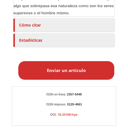
algo que sobrepasa esa naturaleza como son los seres
superiores o el hombre mismo.
Cómo citar
Estadísticas
E
n
Enviar un artículo
v
i
a
r
Identificadores
ISSN en línea:
2357-6448
u
n
ISSN impreso:
0120-4661
a
10.25100/hye
DOI:
r
t