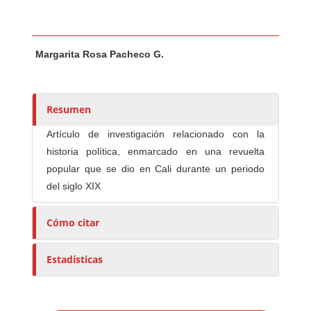
Contenido principal del artículo
A
Margarita Rosa Pacheco G.
u
t
o
r
Resumen
e
Artículo de investigación relacionado con la
s
historia política, enmarcado en una revuelta
/
popular que se dio en Cali durante un periodo
a
del siglo XIX
s
Cómo citar
Estadísticas
E