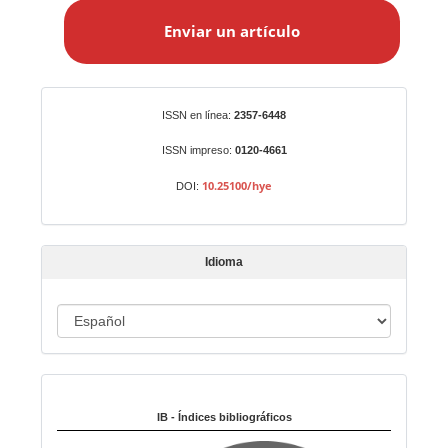
n
Enviar un artículo
v
i
a
r
Identificadores
ISSN en línea:
2357-6448
u
n
ISSN impreso:
0120-4661
a
10.25100/hye
DOI:
r
t
í
Idioma
c
u
I
l
o
d
i
Indexado en:
o
m
IB - Índices bibliográficos
a