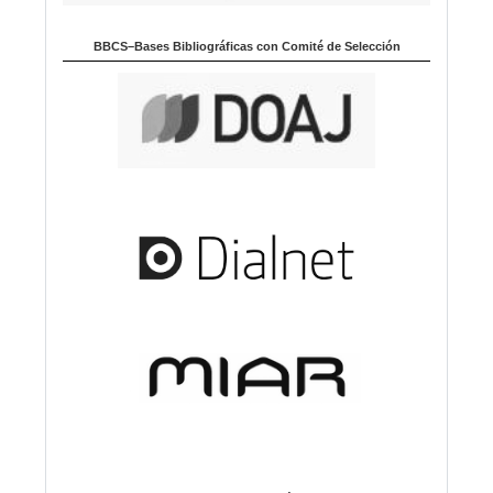
BBCS–Bases Bibliográficas con Comité de Selección