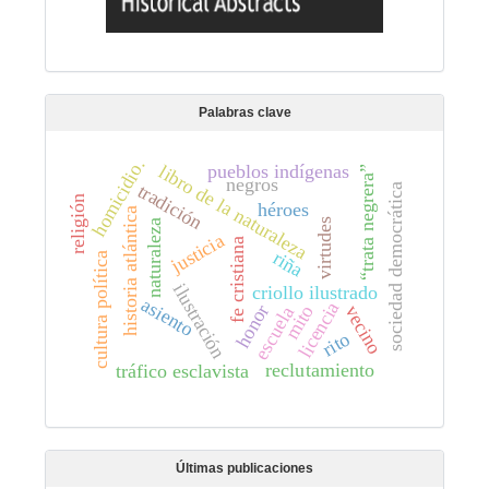
Palabras clave
homicidio.
pueblos indígenas
libro de la naturaleza
“trata negrera”
negros
tradición
sociedad democrática
religión
héroes
historia atlántica
virtudes
naturaleza
justicia
fe cristiana
riña
cultura política
ilustración
criollo ilustrado
asiento
licencia
honor
mito
vecino
escuela
rito
reclutamiento
tráfico esclavista
Últimas publicaciones