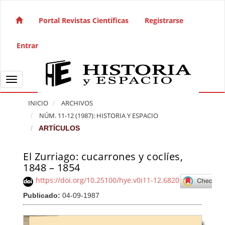
Salto rápido al contenido de la página
Navegación principal
Portal Revistas Científicas
Registrarse
Contenido principal
Barra lateral
Entrar
Toggle navigation
INICIO
ARCHIVOS
NÚM. 11-12 (1987): HISTORIA Y ESPACIO
ARTÍCULOS
El Zurriago: cucarrones y coclíes,
Barra lateral del artículo
1848 – 1854
https://doi.org/10.25100/hye.v0i11-12.6820
Publicado:
04-09-1987