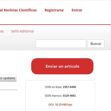
al Revistas Científicas
Registrarse
Entrar
sos
Sello editorial
Buscar
E
n
Enviar un artículo
v
i
a
r
Identificadores
ISSN en línea:
2357-6448
u
n
ISSN impreso:
0120-4661
a
10.25100/hye
DOI:
r