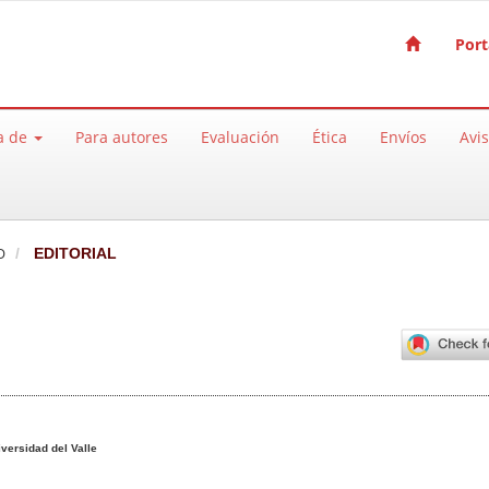
Port
a de
Para autores
Evaluación
Ética
Envíos
Avi
O
EDITORIAL
pal del artículo
versidad del Valle