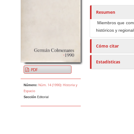
o
r
Resumen
e
Miembros que compon
s
históricos y regiona
/
a
Cómo citar
s
Estadísticas
PDF
Núm. 14 (1990): Historia y
Número:
Espacio
Sección
Editorial