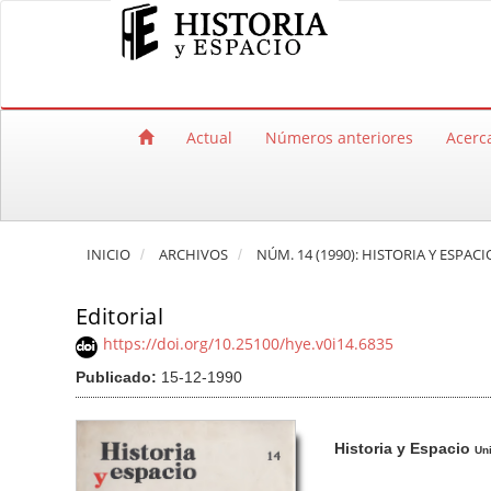
Salto rápido al contenido de la página
Navegación principal
Contenido principal
Barra lateral
Actual
Números anteriores
Acerc
INICIO
ARCHIVOS
NÚM. 14 (1990): HISTORIA Y ESPACI
Editorial
https://doi.org/10.25100/hye.v0i14.6835
Publicado:
15-12-1990
Barra lateral del artículo
Contenido princi
A
Historia y Espacio
u
Uni
t