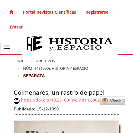
Salto rápido al contenido de la página
Navegación principal
Portal Revistas Científicas
Registrarse
Contenido principal
Barra lateral
Entrar
Toggle navigation
INICIO
ARCHIVOS
NÚM. 14 (1990): HISTORIA Y ESPACIO
SEPARATA
Colmenares, un rastro de papel
Barra lateral del artículo
https://doi.org/10.25100/hye.v0i14.6862
Publicado:
15-12-1990