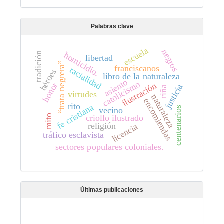
Palabras clave
escuela
negros
homicidio.
tradición
libertad
“trata negrera”
franciscanos
racialidad
héroes
libro de la naturaleza
asiento
catolicismo
ilustración
honor
justicia
riña
virtudes
naturaleza
encomiendas
rito
fe cristiana
centenarios
vecino
mito
criollo ilustrado
religión
licencia
tráfico esclavista
sectores populares coloniales.
Últimas publicaciones