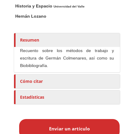
Contenido principal del artículo
A
Historia y Espacio
u
Universidad del Valle
t
Hernán Lozano
o
r
e
Resumen
s
/
Recuento sobre los métodos de trabajo y
a
escritura de Germán Colmenares, así como su
s
Biobibliografía.
Cómo citar
Estadísticas
E
n
Enviar un artículo
v