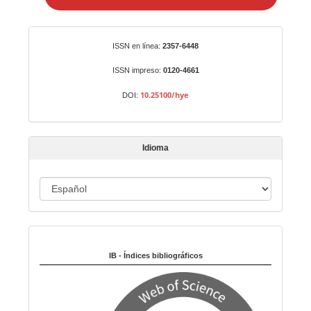
i
a
r
Identificadores
ISSN en línea:
2357-6448
u
n
ISSN impreso:
0120-4661
a
10.25100/hye
DOI:
r
t
í
Idioma
c
u
I
l
o
d
i
Indexado en:
o
m
IB - Índices bibliográficos
a