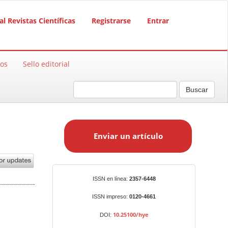
al Revistas Científicas
Registrarse
Entrar
sos
Sello editorial
Buscar
E
n
Enviar un artículo
v
i
a
r
Identificadores
ISSN en línea:
2357-6448
u
n
ISSN impreso:
0120-4661
a
10.25100/hye
DOI:
r