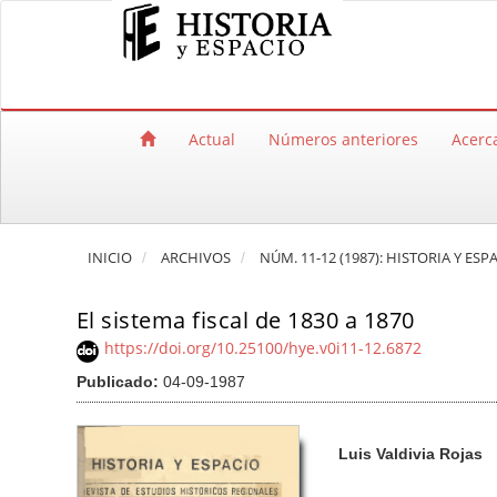
Salto rápido al contenido de la página
Navegación principal
Contenido principal
Barra lateral
Actual
Números anteriores
Acerc
INICIO
ARCHIVOS
NÚM. 11-12 (1987): HISTORIA Y ESP
El sistema fiscal de 1830 a 1870
https://doi.org/10.25100/hye.v0i11-12.6872
Publicado:
04-09-1987
Barra lateral del artículo
Contenido princi
A
Luis Valdivia Rojas
u
t