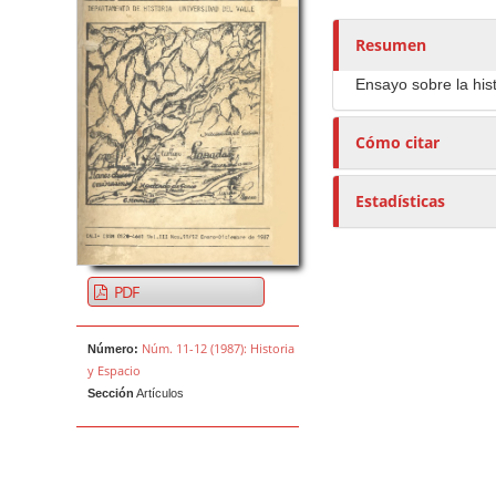
o
r
Resumen
e
Ensayo sobre la hist
s
/
Cómo citar
a
s
Estadísticas
PDF
Núm. 11-12 (1987): Historia
Número:
y Espacio
Sección
Artículos