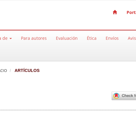
Port
a de
Para autores
Evaluación
Ética
Envíos
Avi
ACIO
ARTÍCULOS
pal del artículo