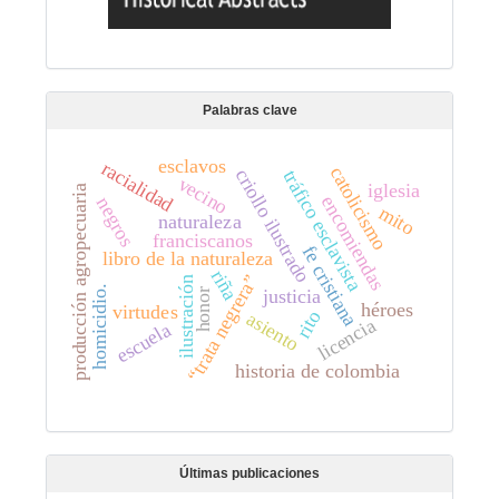
Palabras clave
esclavos
racialidad
catolicismo
criollo ilustrado
tráfico esclavista
vecino
iglesia
producción agropecuaria
encomiendas
negros
mito
naturaleza
franciscanos
fe cristiana
libro de la naturaleza
riña
“trata negrera”
ilustración
homicidio.
justicia
honor
héroes
virtudes
rito
asiento
licencia
escuela
historia de colombia
Últimas publicaciones