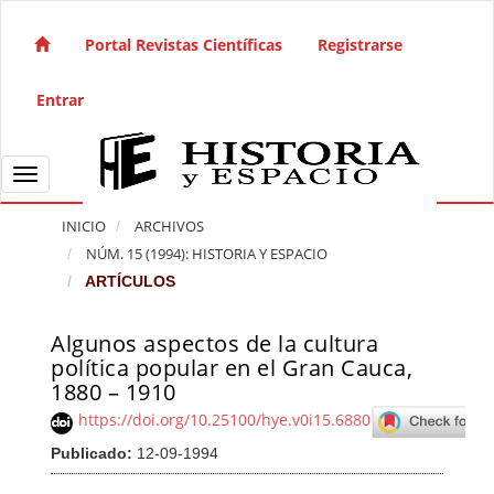
Salto rápido al contenido de la página
Navegación principal
Portal Revistas Científicas
Registrarse
Contenido principal
Barra lateral
Entrar
Toggle navigation
INICIO
ARCHIVOS
NÚM. 15 (1994): HISTORIA Y ESPACIO
ARTÍCULOS
Algunos aspectos de la cultura
Barra lateral del artículo
política popular en el Gran Cauca,
1880 – 1910
https://doi.org/10.25100/hye.v0i15.6880
Publicado:
12-09-1994