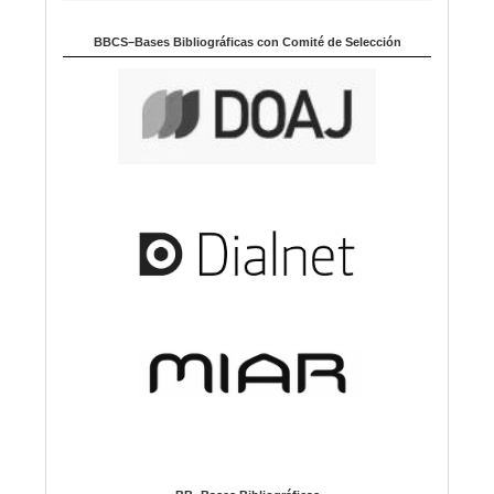
BBCS–Bases Bibliográficas con Comité de Selección