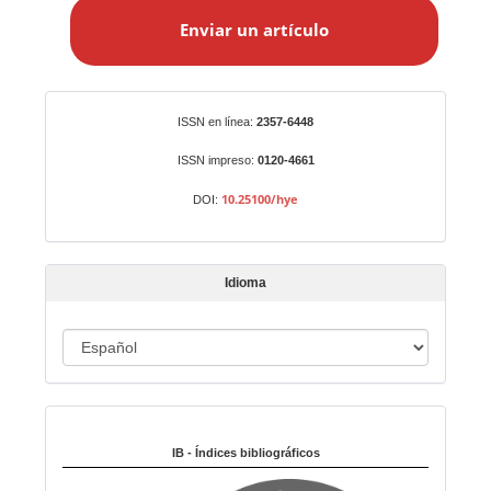
n
Enviar un artículo
v
i
a
r
Identificadores
ISSN en línea:
2357-6448
u
n
ISSN impreso:
0120-4661
a
10.25100/hye
DOI:
r
t
í
Idioma
c
u
I
l
o
d
i
Indexado en:
o
m
IB - Índices bibliográficos
a