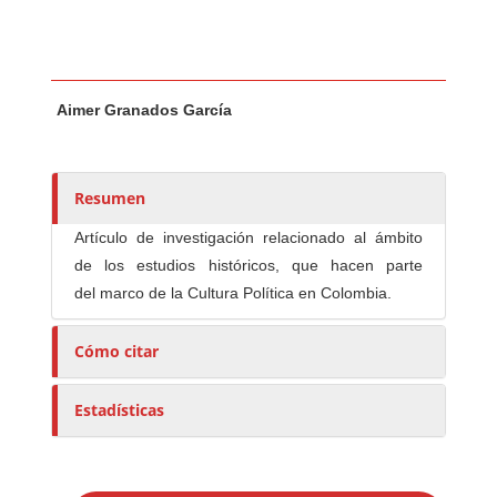
Contenido principal del artículo
A
Aimer Granados García
u
t
o
r
Resumen
e
Artículo de investigación relacionado al ámbito
s
de los estudios históricos, que hacen parte
/
del marco de la Cultura Política en Colombia.
a
s
Cómo citar
Estadísticas
E