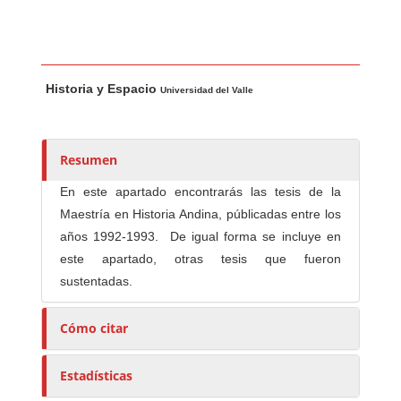
Contenido principal del artículo
A
Historia y Espacio
u
Universidad del Valle
t
o
r
Resumen
e
En este apartado encontrarás las tesis de la
s
Maestría en Historia Andina, públicadas entre los
/
años 1992-1993. De igual forma se incluye en
a
este apartado, otras tesis que fueron
s
sustentadas.
Cómo citar
Estadísticas