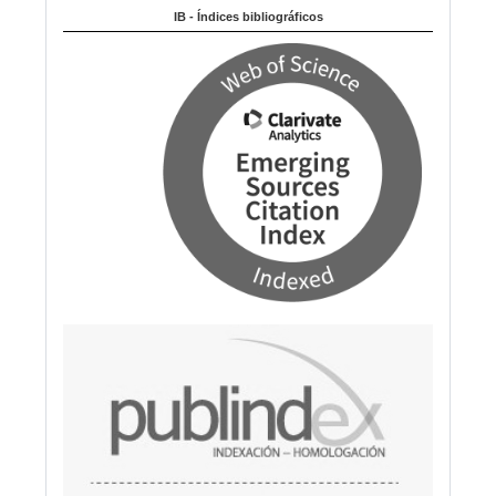
m
IB - Índices bibliográficos
a