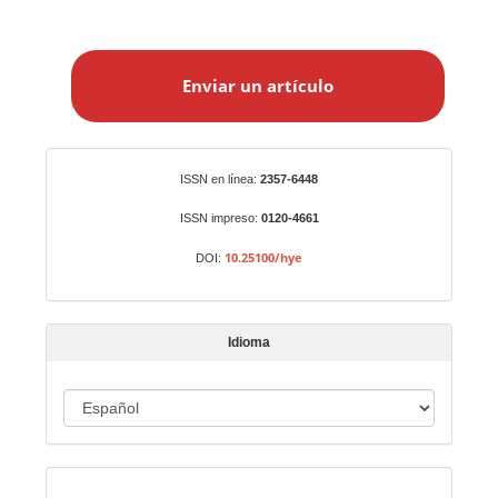
E
n
Enviar un artículo
v
i
a
r
Identificadores
ISSN en línea:
2357-6448
u
n
ISSN impreso:
0120-4661
a
10.25100/hye
DOI:
r
t
í
Idioma
c
u
I
l
o
d
i
Indexado en:
o