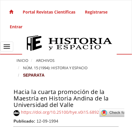
Salto rápido al contenido de la página
Navegación principal
Portal Revistas Científicas
Registrarse
Contenido principal
Barra lateral
Entrar
Toggle navigation
INICIO
ARCHIVOS
NÚM. 15 (1994): HISTORIA Y ESPACIO
SEPARATA
Hacia la cuarta promoción de la
Barra lateral del artículo
Maestría en Historia Andina de la
Universidad del Valle
https://doi.org/10.25100/hye.v0i15.6892
Publicado:
12-09-1994