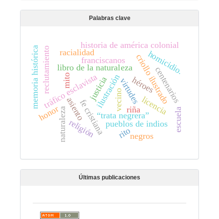
Palabras clave
historia de américa colonial
memoria histórica
reclutamiento
racialidad
homicidio.
criollo ilustrado
franciscanos
libro de la naturaleza
centenarios
tráfico esclavista
mito
ilustración
justicia
héroes
virtudes
vecino
licencia
asiento
fe cristiana
honor
riña
naturaleza
escuela
“trata negrera”
religión
pueblos de indios
rito
negros
Últimas publicaciones