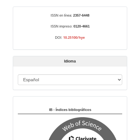
a
r
Identificadores
ISSN en línea:
2357-6448
u
n
ISSN impreso:
0120-4661
a
10.25100/hye
DOI:
r
t
í
Idioma
c
u
I
l
o
d
i
Indexado en:
o
m
IB - Índices bibliográficos
a