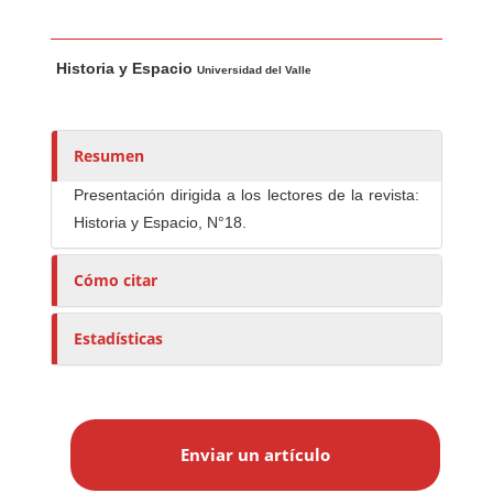
Contenido principal del artículo
A
Historia y Espacio
u
Universidad del Valle
t
o
r
Resumen
e
Presentación dirigida a los lectores de la revista:
s
Historia y Espacio, N°18.
/
a
Cómo citar
s
Estadísticas
E
n
Enviar un artículo
v
i