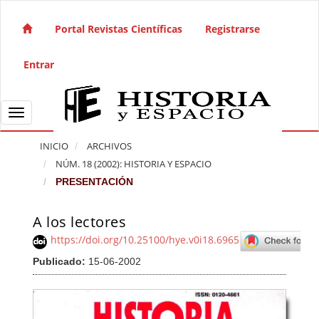
Salto rápido al contenido de la página
Navegación principal
Portal Revistas Científicas
Registrarse
Contenido principal
Barra lateral
Entrar
Toggle navigation
INICIO
ARCHIVOS
NÚM. 18 (2002): HISTORIA Y ESPACIO
PRESENTACIÓN
A los lectores
Barra lateral del artículo
https://doi.org/10.25100/hye.v0i18.6965
Publicado:
15-06-2002