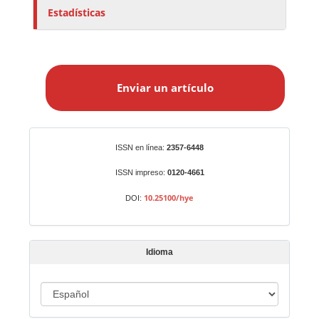
Estadísticas
E
n
Enviar un artículo
v
i
a
r
Identificadores
ISSN en línea:
2357-6448
u
n
ISSN impreso:
0120-4661
a
10.25100/hye
DOI:
r
t
í
Idioma
c
u
I
l
o
d