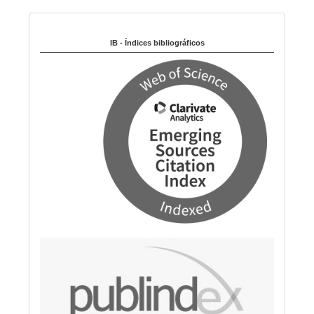
i
Indexado en:
o
m
IB - Índices bibliográficos
a