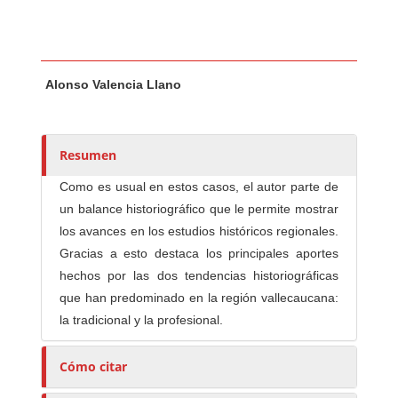
Contenido principal del artículo
A
Alonso Valencia Llano
u
t
o
r
Resumen
e
Como es usual en estos casos, el autor parte de
s
un balance historiográfico que le permite mostrar
/
los avances en los estudios históricos regionales.
a
Gracias a esto destaca los principales aportes
s
hechos por las dos tendencias historiográficas
que han predominado en la región vallecaucana:
la tradicional y la profesional.
Cómo citar