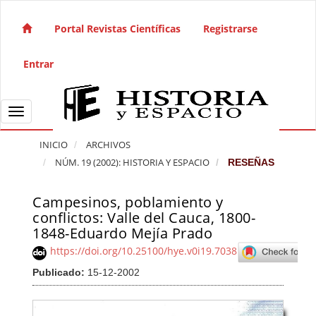
Salto rápido al contenido de la página
Navegación principal
Portal Revistas Científicas
Registrarse
Contenido principal
Barra lateral
Entrar
Toggle navigation
INICIO
ARCHIVOS
NÚM. 19 (2002): HISTORIA Y ESPACIO
RESEÑAS
Campesinos, poblamiento y
Barra lateral del artículo
conflictos: Valle del Cauca, 1800-
1848-Eduardo Mejía Prado
https://doi.org/10.25100/hye.v0i19.7038
Publicado:
15-12-2002