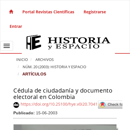
Salto rápido al contenido de la página
Navegación principal
Portal Revistas Científicas
Registrarse
Contenido principal
Barra lateral
Entrar
Toggle navigation
INICIO
ARCHIVOS
NÚM. 20 (2003): HISTORIA Y ESPACIO
ARTÍCULOS
Cédula de ciudadanía y documento
Barra lateral del artículo
electoral en Colombia
https://doi.org/10.25100/hye.v0i20.7041
Publicado:
15-06-2003