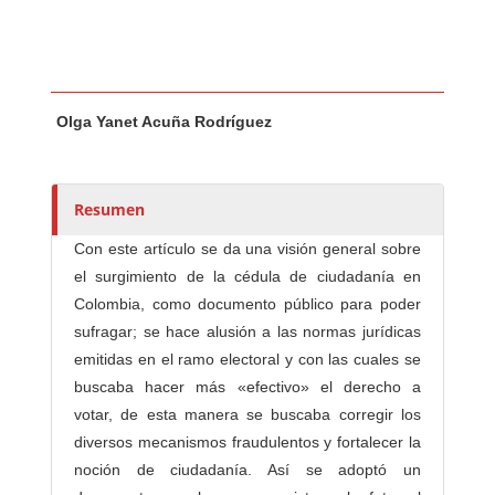
Contenido principal del artículo
A
Olga Yanet Acuña Rodríguez
u
t
o
r
Resumen
e
Con este artículo se da una visión general sobre
s
el surgimiento de la cédula de ciudadanía en
/
Colombia, como documento público para poder
a
sufragar; se hace alusión a las normas jurídicas
s
emitidas en el ramo electoral y con las cuales se
buscaba hacer más «efectivo» el derecho a
votar, de esta manera se buscaba corregir los
diversos mecanismos fraudulentos y fortalecer la
noción de ciudadanía. Así se adoptó un