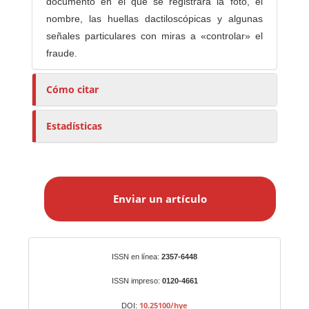
documento en el que se registrara la foto, el
nombre, las huellas dactiloscópicas y algunas
señales particulares con miras a «controlar» el
fraude.
Cómo citar
Estadísticas
E
n
Enviar un artículo
v
i
a
r
Identificadores
ISSN en línea:
2357-6448
u
n
ISSN impreso:
0120-4661
a
10.25100/hye
DOI: