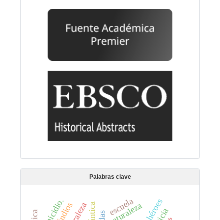
Palabras clave
escuela
homicidio.
héroes
naturaleza