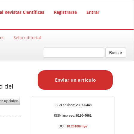
al Revistas Científicas
Registrarse
Entrar
sos
Sello editorial
Buscar
E
n
Enviar un artículo
v
d del
i
a
r
Identificadores
ISSN en línea:
2357-6448
u
n
ISSN impreso:
0120-4661
a
10.25100/hye
DOI:
r