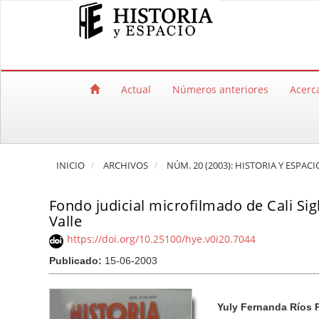
Salto rápido al contenido de la página
Navegación principal
Contenido principal
Barra lateral
Actual
Números anteriores
Acerc
INICIO
ARCHIVOS
NÚM. 20 (2003): HISTORIA Y ESPACI
Fondo judicial microfilmado de Cali Sig
Valle
https://doi.org/10.25100/hye.v0i20.7044
Publicado:
15-06-2003
Barra lateral del artículo
Contenido princi
A
Yuly Fernanda Ríos
u