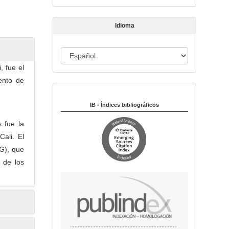
t
í
Idioma
c
u
I
l
o
d
, fue el
i
ento de
Indexado en:
o
m
IB - Índices bibliográficos
a
s fue la
ali. El
(G), que
 de los