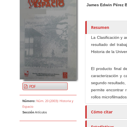
t
James Edwin Pérez B
o
r
e
Resumen
s
/
La Clasificación y a
a
resultado del traba
s
Historia de la Univer
El producto final d
caracterización y c
segundo resultado, 
PDF
permite encontrar 
rollos microfilmados
Núm. 20 (2003): Historia y
Número:
Espacio
Cómo citar
Sección
Artículos
Estadísticas