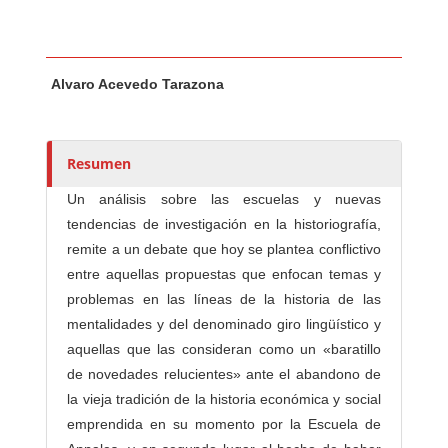
Contenido principal del artículo
A
Alvaro Acevedo Tarazona
u
t
o
r
Resumen
e
Un análisis sobre las escuelas y nuevas
s
tendencias de investigación en la historiografía,
/
remite a un debate que hoy se plantea conflictivo
a
entre aquellas propuestas que enfocan temas y
s
problemas en las líneas de la historia de las
mentalidades y del denominado giro lingüístico y
aquellas que las consideran como un «baratillo
de novedades relucientes» ante el abandono de
la vieja tradición de la historia económica y social
emprendida en su momento por la Escuela de