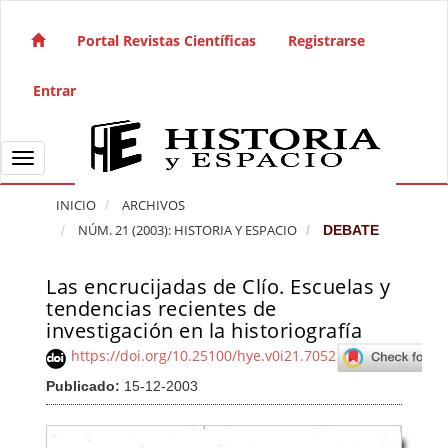
Salto rápido al contenido de la página
Navegación principal
Portal Revistas Científicas
Registrarse
Contenido principal
Barra lateral
Entrar
Toggle navigation
INICIO
ARCHIVOS
NÚM. 21 (2003): HISTORIA Y ESPACIO
DEBATE
Las encrucijadas de Clío. Escuelas y
Barra lateral del artículo
tendencias recientes de
investigación en la historiografía
https://doi.org/10.25100/hye.v0i21.7052
Publicado:
15-12-2003