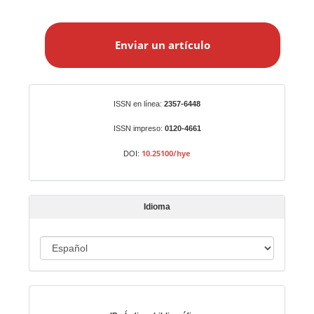
E
n
Enviar un artículo
v
i
a
r
Identificadores
ISSN en línea:
2357-6448
u
n
ISSN impreso:
0120-4661
a
10.25100/hye
DOI:
r
t
í
Idioma
c
u
I
l
o
d
i
Indexado en:
o
m