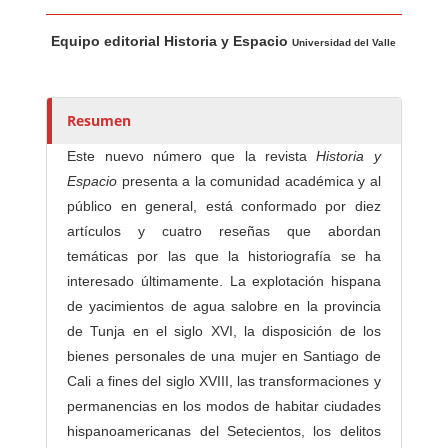
Contenido principal del artículo
A
Equipo editorial Historia y Espacio
u
Universidad del Valle
t
o
r
Resumen
e
Este nuevo número que la revista
Historia y
s
Espacio
presenta a la comunidad académica y al
/
público en general, está conformado por diez
a
artículos y cuatro reseñas que abordan
s
temáticas por las que la historiografía se ha
interesado últimamente. La explotación hispana
de yacimientos de agua salobre en la provincia
de Tunja en el siglo XVI, la disposición de los
bienes personales de una mujer en Santiago de
Cali a fines del siglo XVIII, las transformaciones y
permanencias en los modos de habitar ciudades
hispanoamericanas del Setecientos, los delitos