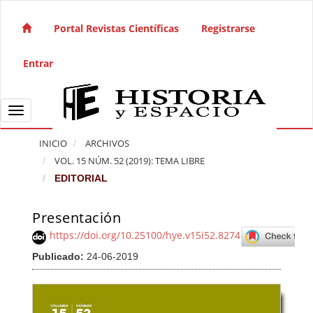
Salto rápido al contenido de la página
Navegación principal
Portal Revistas Científicas
Registrarse
Contenido principal
Barra lateral
Entrar
Toggle navigation
INICIO
ARCHIVOS
VOL. 15 NÚM. 52 (2019): TEMA LIBRE
EDITORIAL
Presentación
Barra lateral del artículo
https://doi.org/10.25100/hye.v15i52.8274
Publicado:
24-06-2019