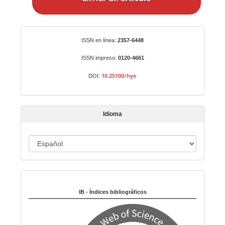
i
a
r
Identificadores
ISSN en línea:
2357-6448
u
n
ISSN impreso:
0120-4661
a
10.25100/hye
DOI:
r
t
í
Idioma
c
u
I
l
o
d
i
Indexado en:
o
m
IB - Índices bibliográficos
a