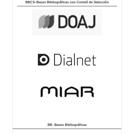
BBCS–Bases Bibliográficas con Comité de Selección
BB -Bases Bibliográficas