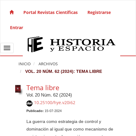
Salto rápido al contenido de la página
Navegación principal
Portal Revistas Científicas
Registrarse
Contenido principal
Barra lateral
Entrar
Toggle navigation
INICIO
ARCHIVOS
VOL. 20 NÚM. 62 (2024): TEMA LIBRE
Tema libre
Vol. 20 Núm. 62 (2024)
10.25100/hye.v20i62
Publicado:
15-07-2024
La guerra como estrategia de control y
dominación al igual que como mecanismo de