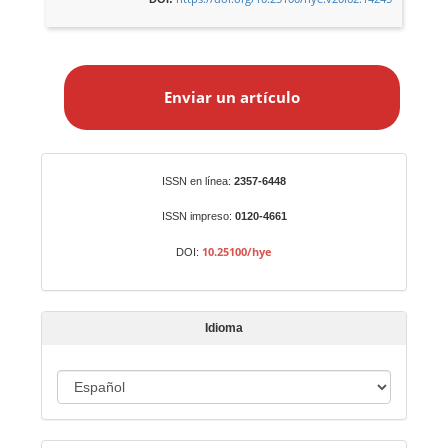
E
n
Enviar un artículo
v
i
a
r
Identificadores
ISSN en línea:
2357-6448
u
n
ISSN impreso:
0120-4661
a
10.25100/hye
DOI:
r
t
í
Idioma
c
u
I
l
o
d
i