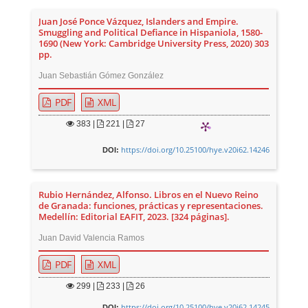
Juan José Ponce Vázquez, Islanders and Empire.
Smuggling and Political Defiance in Hispaniola, 1580-
1690 (New York: Cambridge University Press, 2020) 303
pp.
Juan Sebastián Gómez González
PDF
XML
383
|
221 |
27
https://doi.org/10.25100/hye.v20i62.14246
DOI:
Rubio Hernández, Alfonso. Libros en el Nuevo Reino
de Granada: funciones, prácticas y representaciones.
Medellín: Editorial EAFIT, 2023. [324 páginas].
Juan David Valencia Ramos
PDF
XML
299
|
233 |
26
https://doi.org/10.25100/hye.v20i62.14245
DOI: