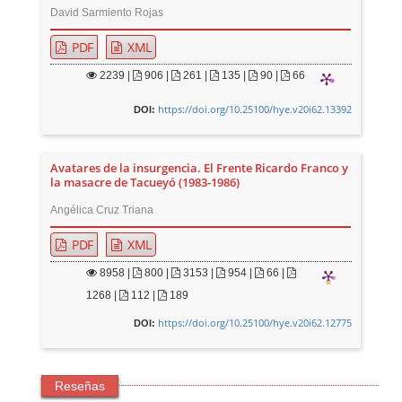
David Sarmiento Rojas
PDF
XML
2239
|
906 |
261 |
135 |
90 |
66
https://doi.org/10.25100/hye.v20i62.13392
DOI:
Avatares de la insurgencia. El Frente Ricardo Franco y
la masacre de Tacueyó (1983-1986)
Angélica Cruz Triana
PDF
XML
8958
|
800 |
3153 |
954 |
66 |
1268 |
112 |
189
https://doi.org/10.25100/hye.v20i62.12775
DOI:
Reseñas