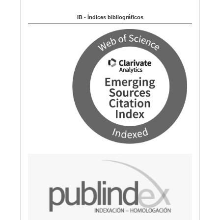
Indexado en:
o
m
IB - Índices bibliográficos
a