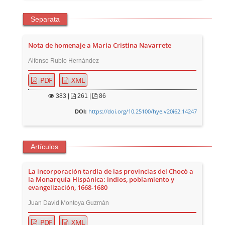
Separata
Nota de homenaje a María Cristina Navarrete
Alfonso Rubio Hernández
PDF
XML
383
|
261 |
86
https://doi.org/10.25100/hye.v20i62.14247
DOI:
Artículos
La incorporación tardía de las provincias del Chocó a
la Monarquía Hispánica: indios, poblamiento y
evangelización, 1668-1680
Juan David Montoya Guzmán
PDF
XML