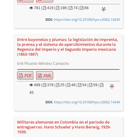
781
|
419 |
198 |
74 |
66
https://doi.org/10.25100/hye.v20i62.14243
DOI:
Entre bayonetas y plumas: la legislación de imprenta,
la prensa y el sistema de apercibimientos durante la
Regencia del Imperio y el Segundo Imperio mexicano
(1863-1867)
Erik Ricardo Méndez Camacho
PDF
XML
499
|
378 |
25 |
48 |
54 |
59 |
45
https://doi.org/10.25100/hye.v20i62.14244
DOI:
Militares alemanes en Colombia en el periodo de
entreguerras. Hans Schueler y Hans Berwig, 1929-
1939.