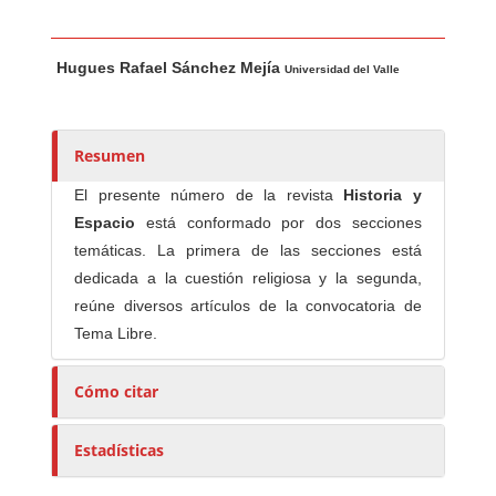
Contenido principal del artículo
A
Hugues Rafael Sánchez Mejía
u
Universidad del Valle
t
o
r
Resumen
e
El presente número de la revista
Historia y
s
Espacio
está conformado por dos secciones
/
temáticas. La primera de las secciones está
a
dedicada a la cuestión religiosa y la segunda,
s
reúne diversos artículos de la convocatoria de
Tema Libre.
Cómo citar
Estadísticas