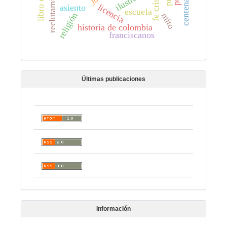
fe cristiana
reclutamiento
centenarios
licencia
asiento
escuela
religión
mito
historia de colombia
franciscanos
Últimas publicaciones
Información