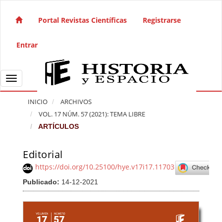
Salto rápido al contenido de la página
Navegación principal
Portal Revistas Científicas
Registrarse
Contenido principal
Barra lateral
Entrar
Toggle navigation
INICIO
ARCHIVOS
VOL. 17 NÚM. 57 (2021): TEMA LIBRE
ARTÍCULOS
Editorial
Barra lateral del artículo
https://doi.org/10.25100/hye.v17i17.11703
Publicado:
14-12-2021