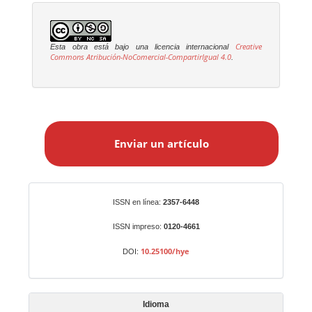
Creative
Esta obra está bajo una licencia internacional
Commons Atribución-NoComercial-CompartirIgual 4.0
.
E
n
Enviar un artículo
v
i
a
r
Identificadores
ISSN en línea:
2357-6448
u
n
ISSN impreso:
0120-4661
a
10.25100/hye
DOI:
r
t
í
Idioma