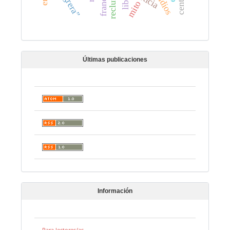
mito
Últimas publicaciones
Información
Para lectores/as