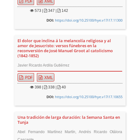
PDF
XML
573
|
347 |
142
https://doi.org/10.25100/hye.v17i17.11300
DOI:
El dolor que inclina á la melancolía religiosa y al
amor de Jesucristo: versos fúnebres en la
reconversión de José Manuel Groot al catolicismo
(1842-1852)
Javier Ricardo Ardila Gutiérrez
PDF
XML
398
|
338 |
40
https://doi.org/10.25100/hye.v17i17.10655
DOI:
Una tradición de larga duración: la Semana Santa en
Tunja
Abel Fernando Martínez Martín, Andrés Ricardo Otálora
Cascante