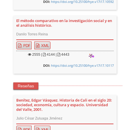
https://doi.org/10.25100/hye.v17i17.10592
DOI:
El método comparativo en la investigación social y en
el análisis histórico.
Danilo Torres Reina
PDF
XML
2555
|
4144 |
4443
https://doi.org/10.25100/hye.v17i17.10117
DOI:
Reseñas
Benítez, Edgar Vásquez. Historia de Cali en el siglo 20:
sociedad, economía, cultura y espacio. Universidad
del Valle, 2001.
Julio César Zuluaga Jiménez
PDF
XML