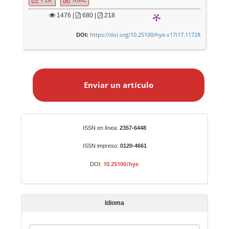
1476
|
680 |
218
https://doi.org/10.25100/hye.v17i17.11728
DOI:
E
n
Enviar un artículo
v
i
a
r
Identificadores
ISSN en línea:
2357-6448
u
n
ISSN impreso:
0120-4661
a
10.25100/hye
DOI:
r
t
í
Idioma
c
u