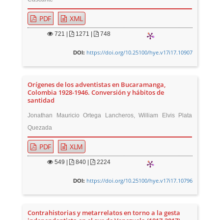
PDF
XML
721
|
1271 |
748
https://doi.org/10.25100/hye.v17i17.10907
DOI:
Orígenes de los adventistas en Bucaramanga,
Colombia 1928-1946. Conversión y hábitos de
santidad
Jonathan Mauricio Ortega Lancheros, William Elvis Plata
Quezada
PDF
XLM
549
|
840 |
2224
https://doi.org/10.25100/hye.v17i17.10796
DOI:
Contrahistorias y metarrelatos en torno a la gesta