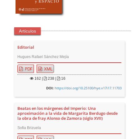
Artículos
Editorial
Hugues Rafael Sánchez Mejía
PDF
XML
162
|
238 |
16
https://doi.org/10.25100/hye.v17i17.11703
DOI:
Beatas en los márgenes del Imperio: Una
aproximación a la vida de Margarita Berdugo desde
la obra de fray Alonso de Zamora (siglo XVII)
Sofia Brizuela