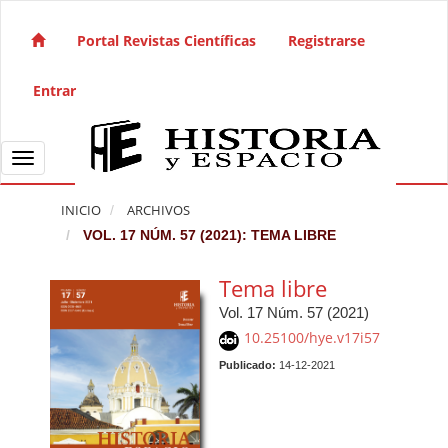
Salto rápido al contenido de la página
Navegación principal
Portal Revistas Científicas
Registrarse
Contenido principal
Barra lateral
Entrar
Toggle navigation
INICIO
ARCHIVOS
VOL. 17 NÚM. 57 (2021): TEMA LIBRE
Tema libre
Vol. 17 Núm. 57 (2021)
10.25100/hye.v17i57
Publicado:
14-12-2021