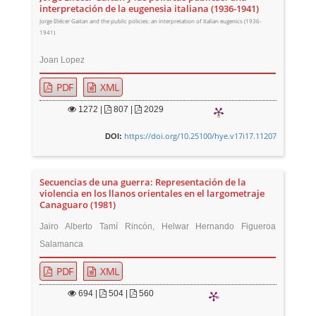
interpretación de la eugenesia italiana (1936-1941)
Jorge Eliécer Gaitan and the public policies: an interpretation of Italian eugenics (1936-
1941)
Joan Lopez
PDF
XML
1272
|
807 |
2029
https://doi.org/10.25100/hye.v17i17.11207
DOI:
Secuencias de una guerra: Representación de la
violencia en los llanos orientales en el largometraje
Canaguaro (1981)
Jairo Alberto Tamí Rincón, Helwar Hernando Figueroa
Salamanca
PDF
XML
694
|
504 |
560