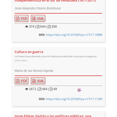
independentista en el sur de Venezuela (1817-2017)
José Alejandro Osorio Bortolussi
PDF
XML
374
|
644 |
200
https://doi.org/10.25100/hye.v17i17.10886
DOI:
Cultura en guerra
La Primera Guerra Mundial y la acción bibliotecaria del Estado nacional en la Argentina
(1914-1921)
María de las Nieves Agesta
PDF
XML
1671
|
464 |
49
https://doi.org/10.25100/hye.v17i17.11305
DOI:
Jorge Eliécer Gaitán y las políticas públicas: una