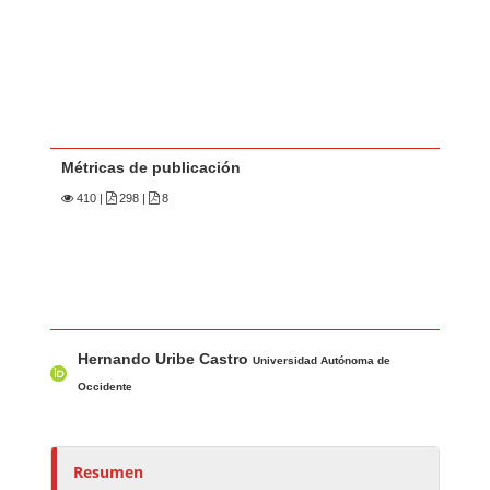
Métricas de publicación
410
|
298 |
8
Contenido principal del artículo
A
Hernando Uribe Castro
u
Universidad Autónoma de
t
Occidente
o
r
e
Resumen