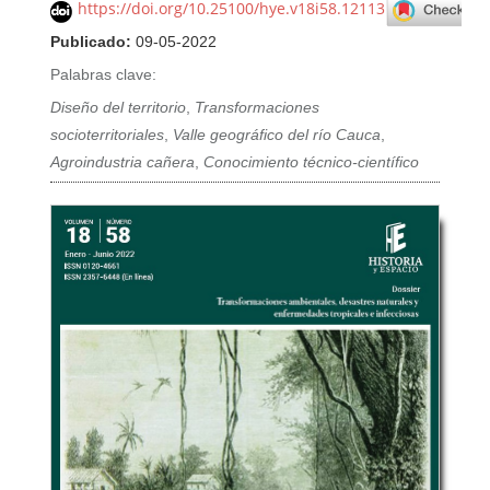
https://doi.org/10.25100/hye.v18i58.12113
Publicado:
09-05-2022
Palabras clave:
Diseño del territorio
,
Transformaciones
socioterritoriales
,
Valle geográfico del río Cauca
,
Agroindustria cañera
,
Conocimiento técnico-científico