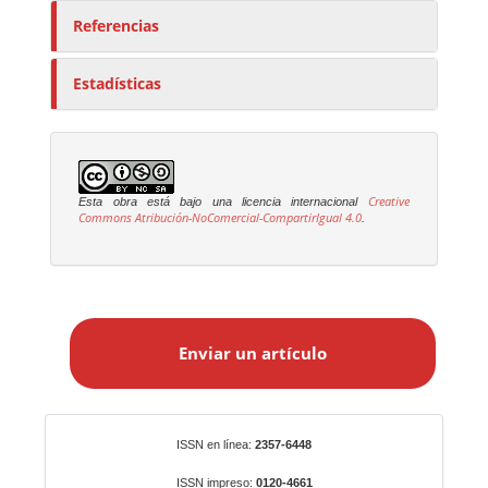
Referencias
Estadísticas
Creative
Esta obra está bajo una licencia internacional
Commons Atribución-NoComercial-CompartirIgual 4.0
.
E
n
Enviar un artículo
v
i
a
r
Identificadores
ISSN en línea:
2357-6448
u
n
ISSN impreso:
0120-4661