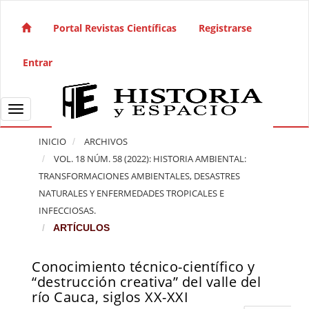
Salto rápido al contenido de la página
Navegación principal
Portal Revistas Científicas
Registrarse
Contenido principal
Barra lateral
Entrar
Toggle navigation
INICIO
ARCHIVOS
VOL. 18 NÚM. 58 (2022): HISTORIA AMBIENTAL:
TRANSFORMACIONES AMBIENTALES, DESASTRES
NATURALES Y ENFERMEDADES TROPICALES E
INFECCIOSAS.
ARTÍCULOS
Conocimiento técnico-científico y
Barra lateral del artículo
“destrucción creativa” del valle del
río Cauca, siglos XX-XXI