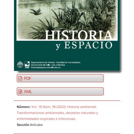
PDF
XML
Vol. 18 Núm. 58 (2022): Historia ambiental:
Número:
Transformaciones ambientales, desastres naturales y
enfermedades tropicales e infecciosas.
Sección
Artículos