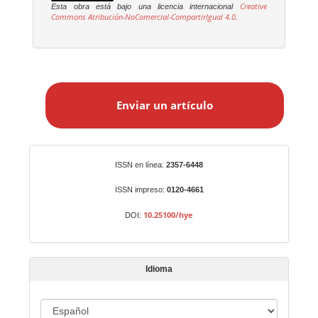
Creative
Esta obra está bajo una licencia internacional
Commons Atribución-NoComercial-CompartirIgual 4.0
.
E
n
Enviar un artículo
v
i
a
r
Identificadores
ISSN en línea:
2357-6448
u
n
ISSN impreso:
0120-4661
a
10.25100/hye
DOI:
r
t
í
Idioma
c
u
I
l