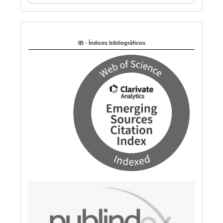
o
d
i
Indexado en:
o
m
IB - Índices bibliográficos
a