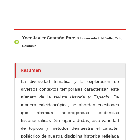
Contenido principal del artículo
A
Yoer Javier Castaño Pareja
u
Universidad del Valle, Cali,
t
Colombia
o
r
e
Resumen
s
La diversidad temática y la exploración de
/
diversos contextos temporales caracterizan este
a
número de la revista
Historia y Espacio
. De
s
manera caleidoscópica, se abordan cuestiones
que abarcan heterogéneas tendencias
historiográficas. Sin lugar a dudas, esta variedad
de tópicos y métodos demuestra el carácter
poliédrico de nuestra disciplina histórica reflejada