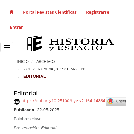
Salto rápido al contenido de la página
Navegación principal
Portal Revistas Científicas
Registrarse
Contenido principal
Barra lateral
Entrar
Toggle navigation
INICIO
ARCHIVOS
VOL. 21 NÚM. 64 (2025): TEMA LIBRE
EDITORIAL
Editorial
Barra lateral del artículo
https://doi.org/10.25100/hye.v21i64.14864
Publicado:
22-05-2025
Palabras clave:
Presentación
,
Editorial