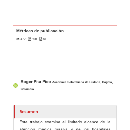
Métricas de publicación
472
|
308 |
81
Contenido principal del artículo
A
Roger Pita Pico
u
Academia Colombiana de Historia, Bogotá,
t
Colombia
o
r
e
Resumen
s
Este trabajo examina el limitado alcance de la
/
atención médica masiva y de los hospitales