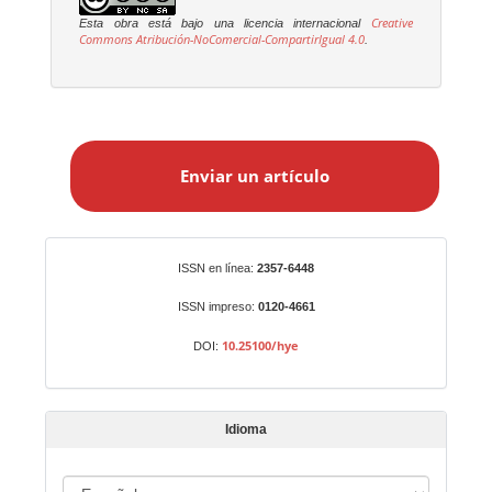
Creative
Esta obra está bajo una licencia internacional
Commons Atribución-NoComercial-CompartirIgual 4.0
.
E
n
Enviar un artículo
v
i
a
r
Identificadores
ISSN en línea:
2357-6448
u
n
ISSN impreso:
0120-4661
a
10.25100/hye
DOI:
r
t
í
Idioma
c
u
I