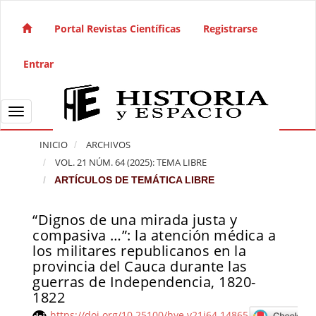
Salto rápido al contenido de la página
Navegación principal
Portal Revistas Científicas
Registrarse
Contenido principal
Barra lateral
Entrar
Toggle navigation
INICIO
ARCHIVOS
VOL. 21 NÚM. 64 (2025): TEMA LIBRE
ARTÍCULOS DE TEMÁTICA LIBRE
“Dignos de una mirada justa y
Barra lateral del artículo
compasiva …”: la atención médica a
los militares republicanos en la
provincia del Cauca durante las
guerras de Independencia, 1820-
1822
https://doi.org/10.25100/hye.v21i64.14865