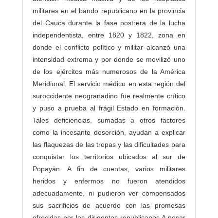
a
militares en el bando republicano en la provincia
s
del Cauca durante la fase postrera de la lucha
independentista, entre 1820 y 1822, zona en
donde el conflicto político y militar alcanzó una
intensidad extrema y por donde se movilizó uno
de los ejércitos más numerosos de la América
Meridional. El servicio médico en esta región del
suroccidente neogranadino fue realmente crítico
y puso a prueba al frágil Estado en formación.
Tales deficiencias, sumadas a otros factores
como la incesante deserción, ayudan a explicar
las flaquezas de las tropas y las dificultades para
conquistar los territorios ubicados al sur de
Popayán. A fin de cuentas, varios militares
heridos y enfermos no fueron atendidos
adecuadamente, ni pudieron ver compensados
sus sacrificios de acuerdo con las promesas
ofrecidas por los dirigentes republicanos.A pesar