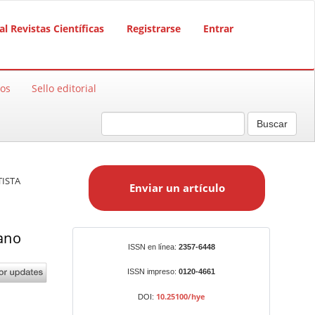
al Revistas Científicas
Registrarse
Entrar
sos
Sello editorial
Buscar
E
n
TISTA
Enviar un artículo
v
i
a
iano
r
Identificadores
ISSN en línea:
2357-6448
u
n
ISSN impreso:
0120-4661
a
10.25100/hye
DOI:
r