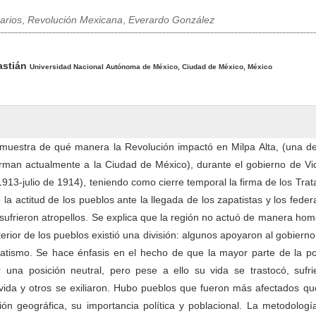
arios
,
Revolución Mexicana
,
Everardo González
pal del artículo
astián
Universidad Nacional Autónoma de México, Ciudad de México, México
 muestra de qué manera la Revolución impactó en Milpa Alta, (una de
rman actualmente a la Ciudad de México), durante el gobierno de Vic
1913-julio de 1914), teniendo como cierre temporal la firma de los Tra
a actitud de los pueblos ante la llegada de los zapatistas y los feder
 sufrieron atropellos. Se explica que la región no actuó de manera h
nterior de los pueblos existió una división: algunos apoyaron al gobierno
patismo. Se hace énfasis en el hecho de que la mayor parte de la po
 una posición neutral, pero pese a ello su vida se trastocó, sufri
vida y otros se exiliaron. Hubo pueblos que fueron más afectados qu
ón geográfica, su importancia política y poblacional. La metodologí