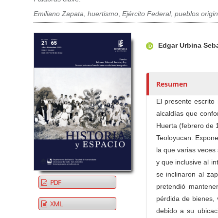
Emiliano Zapata
,
huertismo
,
Ejército Federal
,
pueblos origin
Barra lateral del artículo
Contenido princi
A
Edgar Urbina Seb
u
t
o
r
Resumen
e
El presente escrito
s
alcaldías que confo
/
Huerta (febrero de 
a
Teoloyucan. Expone l
s
la que varias veces
y que inclusive al i
se inclinaron al za
PDF
pretendió mantener
pérdida de bienes, 
XML
debido a su ubicaci