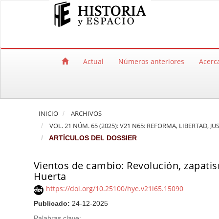
Salto rápido al contenido de la página
Navegación principal
Contenido principal
Barra lateral
Actual
Números anteriores
Acerc
INICIO
ARCHIVOS
VOL. 21 NÚM. 65 (2025): V21 N65: REFORMA, LIBERTAD,
ARTÍCULOS DEL DOSSIER
Vientos de cambio: Revolución, zapatis
Huerta
https://doi.org/10.25100/hye.v21i65.15090
Publicado:
24-12-2025
Palabras clave: