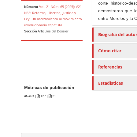
corte histórico-de
Vol. 21 Núm. 65 (2025): V21
Número:
demostraron que lo
N65: Reforma, Libertad, Justicia y
entre Morelos y la 
Ley. Un acercamiento al movimiento
revolucionario zapatista
Sección
Artículos del Dossier
Biografía del auto
Cómo citar
Referencias
Estadísticas
Métricas de publicación
463
|
127 |
21