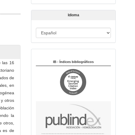
t
í
Idioma
c
u
I
l
o
d
i
Indexado en:
o
m
IB - Índices bibliográficos
 las 16
a
toriano
tados de
ales, en
omogénea
 y otros
blación
endo la
e otros,
a es de