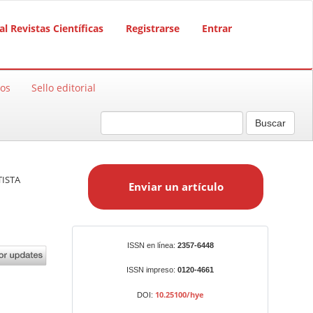
al Revistas Científicas
Registrarse
Entrar
sos
Sello editorial
Buscar
E
n
TISTA
Enviar un artículo
v
i
a
r
Identificadores
ISSN en línea:
2357-6448
u
n
ISSN impreso:
0120-4661
a
10.25100/hye
DOI:
r