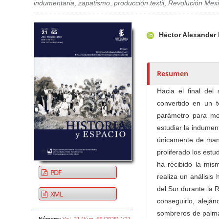
indumentaria
,
zapatismo
,
producción textil
,
Revolución Mex
Barra lateral del artículo
Contenido princi
A
Héctor Alexander 
u
t
o
r
Resumen
e
Hacia el final del
s
convertido en un 
/
parámetro para medi
a
estudiar la indument
s
únicamente de man
proliferado los est
ha recibido la mism
PDF
realiza un análisis 
del Sur durante la 
XML
conseguirlo, alejá
sombreros de palma
Vol. 21 Núm. 65 (2025): V21
Número: