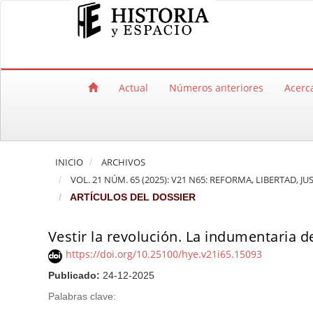
Salto rápido al contenido de la página
Navegación principal
Contenido principal
Barra lateral
Actual
Números anteriores
Acerc
INICIO
ARCHIVOS
VOL. 21 NÚM. 65 (2025): V21 N65: REFORMA, LIBERTAD,
ARTÍCULOS DEL DOSSIER
Vestir la revolución. La indumentaria de
https://doi.org/10.25100/hye.v21i65.15093
Publicado:
24-12-2025
Palabras clave: