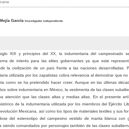
icana
pal del artículo
Mejía García
Investigador independiente
 siglo XIX y principios del XX, la indumentaria del campesinado s
tema de interés para las elites gobernantes ya que este represen
r la civilización de un país frente a las naciones desarrolladas. P
aria utilizada por los zapatistas cobra relevancia al demostrar que no
ta como se ha pretendido hacer creer. Aunque en las últimas déca
udios sobre indumentaria en México, la vestimenta de las clases subalt
a atención que las clases altas y medias altas. En el presente artí
histórico de la indumentaria utilizada por los miembros del Ejército Li
Revolución Mexicana, así como los tipos de materiales textiles y sus f
ndose del estereotipo del campesino vestido de manta blanca con 
 siendo comandados por personajes también de las clases subaltern