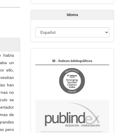
t
í
Idioma
c
u
I
l
o
d
i
Indexado en:
o
e había
m
IB - Índices bibliográficos
taba un
a
or ello,
 vestían
das han
ernas no
culo se
bertador
ormas de
grandes
as pero