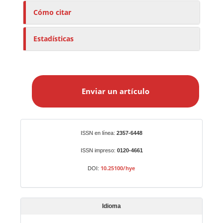
Cómo citar
Estadísticas
E
n
Enviar un artículo
v
i
a
r
Identificadores
ISSN en línea:
2357-6448
u
n
ISSN impreso:
0120-4661
a
10.25100/hye
DOI:
r
t
í
Idioma
c