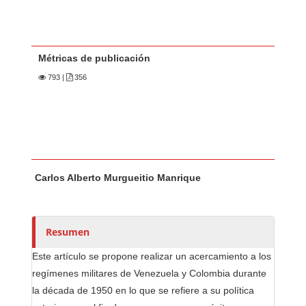
Métricas de publicación
793
|
356
Contenido principal del artículo
A
Carlos Alberto Murgueitio Manrique
u
t
o
r
Resumen
e
Este artículo se propone realizar un acercamiento a los
s
regímenes militares de Venezuela y Colombia durante
/
la década de 1950 en lo que se refiere a su política
a