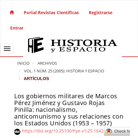
Salto rápido al contenido de la página
Navegación principal
Portal Revistas Científicas
Registrarse
Contenido principal
Barra lateral
Entrar
Toggle navigation
INICIO
ARCHIVOS
VOL. 1 NÚM. 25 (2005): HISTORIA Y ESPACIO
ARTÍCULOS
Los gobiernos militares de Marcos
Barra lateral del artículo
Pérez Jiménez y Gustavo Rojas
Pinilla: nacionalismo,
anticomunismo y sus relaciones con
los Estados Unidos (1953 – 1957)
https://doi.org/10.25100/hye.v1i25.1642