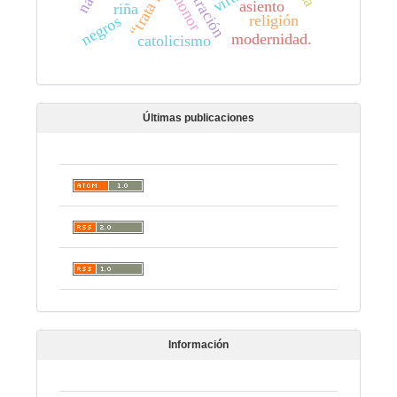
ilustración
honor
asiento
riña
religión
negros
modernidad.
catolicismo
Últimas publicaciones
Información