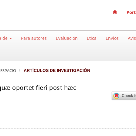
Port
a de
Para autores
Evaluación
Ética
Envíos
Avi
Y ESPACIO
ARTÍCULOS DE INVESTIGACIÓN
quæ oportet fieri post hæc