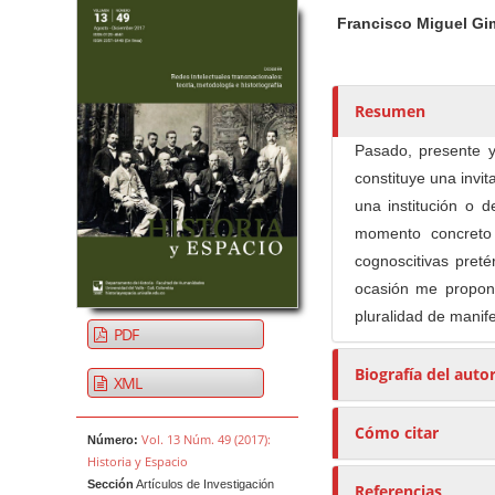
Barra lateral del artículo
Contenido princi
A
Francisco Miguel G
u
t
o
r
Resumen
e
Pasado, presente y
s
constituye una invit
/
una institución o d
a
momento concreto 
s
cognoscitivas pretér
ocasión me propong
pluralidad de manif
PDF
Biografía del auto
XML
Cómo citar
Vol. 13 Núm. 49 (2017):
Número:
Historia y Espacio
Sección
Artículos de Investigación
Referencias