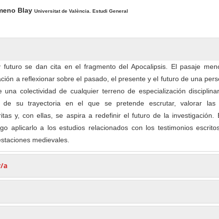
pal del artículo
imeno Blay
Universitat de València. Estudi General
 futuro se dan cita en el fragmento del Apocalipsis. El pasaje men
ación a reflexionar sobre el pasado, el presente y el futuro de una per
e una colectividad de cualquier terreno de especialización disciplin
de su trayectoria en el que se pretende escrutar, valorar las
itas y, con ellas, se aspira a redefinir el futuro de la investigación.
o aplicarlo a los estudios relacionados con los testimonios escrito
estaciones medievales.
r/a