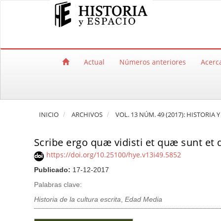
Salto rápido al contenido de la página
Navegación principal
Contenido principal
Barra lateral
Actual
Números anteriores
Acerc
INICIO
ARCHIVOS
VOL. 13 NÚM. 49 (2017): HISTORIA 
Scribe ergo quæ vidisti et quæ sunt et 
https://doi.org/10.25100/hye.v13i49.5852
Publicado:
17-12-2017
Palabras clave:
Historia de la cultura escrita
,
Edad Media