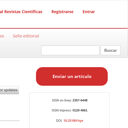
al Revistas Científicas
Registrarse
Entrar
sos
Sello editorial
Buscar
E
n
Enviar un artículo
v
i
a
r
Identificadores
ISSN en línea:
2357-6448
u
n
ISSN impreso:
0120-4661
a
10.25100/hye
DOI:
r