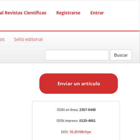
al Revistas Científicas
Registrarse
Entrar
sos
Sello editorial
Buscar
E
n
Enviar un artículo
v
i
a
r
Identificadores
ISSN en línea:
2357-6448
u
n
ISSN impreso:
0120-4661
a
10.25100/hye
DOI:
r