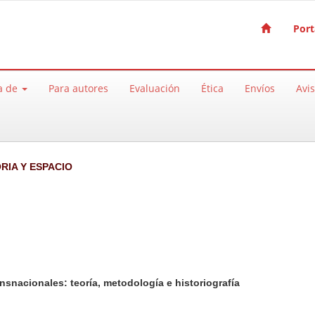
Port
a de
Para autores
Evaluación
Ética
Envíos
Avi
ORIA Y ESPACIO
nsnacionales: teoría, metodología e historiografía