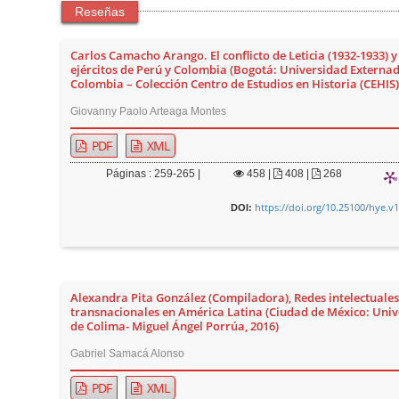
Reseñas
Carlos Camacho Arango. El conflicto de Leticia (1932-1933) y
ejércitos de Perú y Colombia (Bogotá: Universidad Externa
Colombia – Colección Centro de Estudios en Historia (CEHIS),
Giovanny Paolo Arteaga Montes
PDF
XML
Páginas : 259-265 |
458
|
408 |
268
https://doi.org/10.25100/hye.v
DOI:
Alexandra Pita González (Compiladora), Redes intelectuales
transnacionales en América Latina (Ciudad de México: Uni
de Colima- Miguel Ángel Porrúa, 2016)
Gabriel Samacá Alonso
PDF
XML