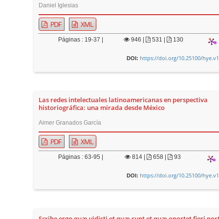
Daniel Iglesias
PDF
XML
Páginas : 19-37 |
946
|
531 |
130
https://doi.org/10.25100/hye.v
DOI:
Las redes intelectuales latinoamericanas en perspectiva
historiográfica: una mirada desde México
Aimer Granados García
PDF
XML
Páginas : 63-95 |
814
|
658 |
93
https://doi.org/10.25100/hye.v
DOI:
Scribe ergo quæ vidisti et quæ sunt et quæ oportet fieri pos