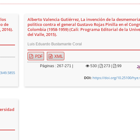
 los
Alberto Valencia Gutiérrez, La invención de la desmemoria:
do de
político contra el general Gustavo Rojas Pinilla en el Cong
 2016).
Colombia (1958-1959) (Cali: Programa Editorial de la Univ
del Valle, 2015).
Luis Eduardo Bustamante Coral
PDF
XML
Páginas : 267-271 |
530
|
273 |
99
13i49.5855
https://doi.org/10.25100/hye.
DOI:
versidad