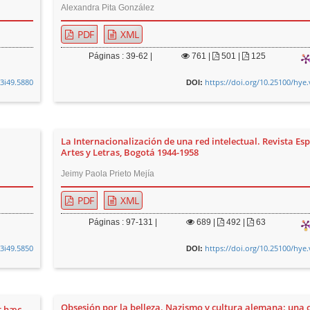
Alexandra Pita González
PDF
XML
Páginas : 39-62 |
761
|
501 |
125
13i49.5880
https://doi.org/10.25100/hye.
DOI:
La Internacionalización de una red intelectual. Revista Esp
Artes y Letras, Bogotá 1944-1958
Jeimy Paola Prieto Mejía
PDF
XML
Páginas : 97-131 |
689
|
492 |
63
13i49.5850
https://doi.org/10.25100/hye.
DOI:
Obsesión por la belleza. Nazismo y cultura alemana: una 
t hæc