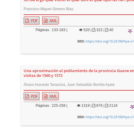
Francisco Miguel Gimeno Blay
PDF
XML
Páginas : 133-183 |
520
|
322 |
40
https://doi.org/10.25100/hye.v
DOI:
Una aproximación al poblamiento de la provincia Guane en
visitas de 1560 y 1572
Álvaro Acevedo Tarazona, Juan Sebastián Bonilla Ayala
PDF
XML
Páginas : 225-258 |
1319
|
876 |
2116
https://doi.org/10.25100/hye.v
DOI: