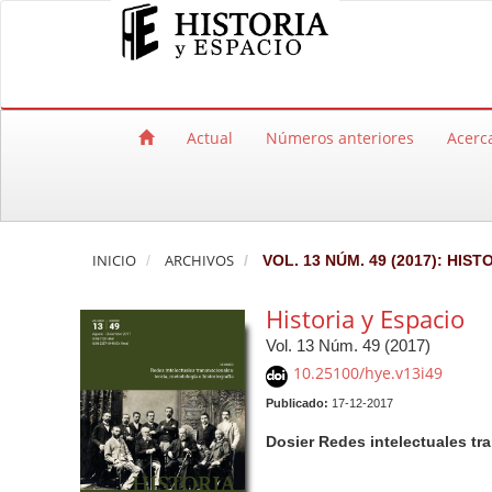
Salto rápido al contenido de la página
Navegación principal
Contenido principal
Barra lateral
Actual
Números anteriores
Acerc
INICIO
ARCHIVOS
VOL. 13 NÚM. 49 (2017): HIST
Historia y Espacio
Vol. 13 Núm. 49 (2017)
10.25100/hye.v13i49
Publicado:
17-12-2017
Dosier Redes intelectuales tra