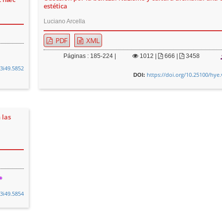
estética
Luciano Arcella
PDF
XML
Páginas : 185-224 |
1012
|
666 |
3458
13i49.5852
https://doi.org/10.25100/hye.
DOI:
 las
13i49.5854