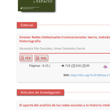
Editorial
Dossier Redes intelectuales transnacionales: teoría, metodo
historiografía
Alexandra Pita González, Aimer Granados García
PDF
XML
Páginas : 9-15 |
719
|
529 |
95
https://doi.org/10.25100/hye.v
DOI:
Artículos de Investigación
El aporte del análisis de las redes sociales a la historia intel