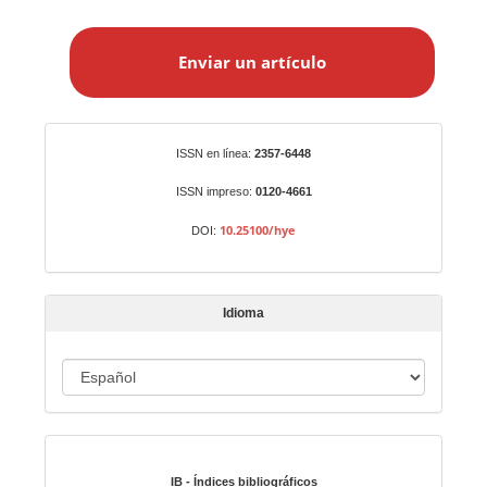
E
n
Enviar un artículo
v
i
a
r
Identificadores
ISSN en línea:
2357-6448
u
n
ISSN impreso:
0120-4661
a
10.25100/hye
DOI:
r
t
í
Idioma
c
u
I
l
o
d
i
Indexado en:
o
m
IB - Índices bibliográficos