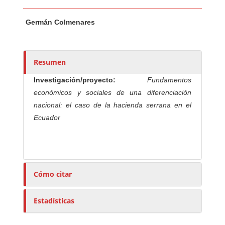
Contenido principal del artículo
A
Germán Colmenares
u
t
o
r
Resumen
e
Investigación/proyecto:
Fundamentos
s
económicos y sociales de una diferenciación
/
nacional: el caso de la hacienda serrana en el
a
Ecuador
s
Cómo citar
Estadísticas