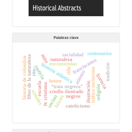
Palabras clave
centenarios
racialidad
mito
libro de la naturaleza
historia de colombia
naturaleza
franciscanos
encomiendas
historia atlántica
tradición
justicia
riña
tráfico esclavista
rito
asiento
licencia
honor
ilustración
escuela
fe cristiana
“trata negrera”
religión
virtudes
criollo ilustrado
negros
héroes
vecino
catolicismo