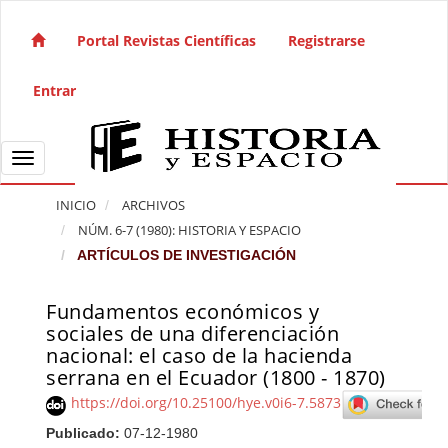
Salto rápido al contenido de la página
Navegación principal
Portal Revistas Científicas
Registrarse
Contenido principal
Barra lateral
Entrar
Toggle navigation
INICIO
ARCHIVOS
NÚM. 6-7 (1980): HISTORIA Y ESPACIO
ARTÍCULOS DE INVESTIGACIÓN
Fundamentos económicos y
Barra lateral del artículo
sociales de una diferenciación
nacional: el caso de la hacienda
serrana en el Ecuador (1800 - 1870)
https://doi.org/10.25100/hye.v0i6-7.5873
Publicado:
07-12-1980