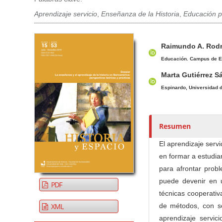
Aprendizaje servicio
,
Enseñanza de la Historia
,
Educación p
Barra lateral del artículo
Contenido princi
A
Raimundo A. Rodr
u
t
Educación. Campus de Es
o
Marta Gutiérrez 
r
Espinardo, Universidad 
e
s
/
Resumen
a
s
El aprendizaje serv
en formar a estudia
para afrontar probl
puede devenir en u
PDF
técnicas cooperativ
XML
de métodos, con se
aprendizaje servi