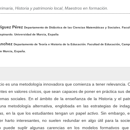
rimaria
,
Historia y patrimonio local
,
Maestros en formación.
pal del artículo
íguez Pérez
Departamento de Didáctica de las Ciencias Matemáticas y Sociales. Facul
pinardo. Universidad de Murcia, España
Sánchez
Departamento de Teoría e Historia de la Educación. Facultad de Educación, Cam
de Murcia, España.
icio es una metodología innovadora que comienza a tener relevancia. 
ntes en valores cívicos, que sean capaces de poner en práctica sus d
emas sociales. En el ámbito de la enseñanza de la Historia y el pat
na metodología alternativa, englobada en las estrategias de indag
as, en la que los estudiantes tengan un papel activo. Sin embargo, e
r harto interesantes, no suelen redundar en algo útil para la socie
cio puede suplir algunas carencias en los modelos formativos que