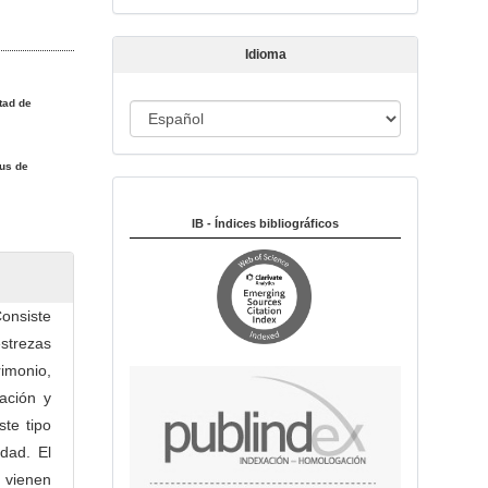
t
í
Idioma
c
u
tad de
I
l
o
d
i
pus de
Indexado en:
o
m
IB - Índices bibliográficos
a
Consiste
estrezas
rimonio,
ación y
ste tipo
dad. El
 vienen