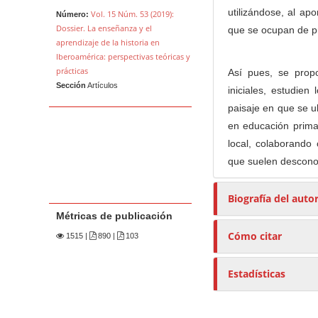
utilizándose, al ap
Vol. 15 Núm. 53 (2019):
Número:
Dossier. La enseñanza y el
que se ocupan de p
aprendizaje de la historia en
Iberoamérica: perspectivas teóricas y
prácticas
Así pues, se prop
Sección
Artículos
iniciales, estudie
paisaje en que se u
en educación primar
local, colaborando
que suelen descono
Biografía del auto
Métricas de publicación
Cómo citar
1515
|
890 |
103
Estadísticas