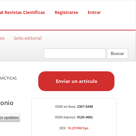
al Revistas Científicas
Registrarse
Entrar
sos
Sello editorial
Buscar
E
n
PRÁCTICAS
Enviar un artículo
v
i
a
monio
r
Identificadores
ISSN en línea:
2357-6448
u
n
ISSN impreso:
0120-4661
a
10.25100/hye
DOI:
r