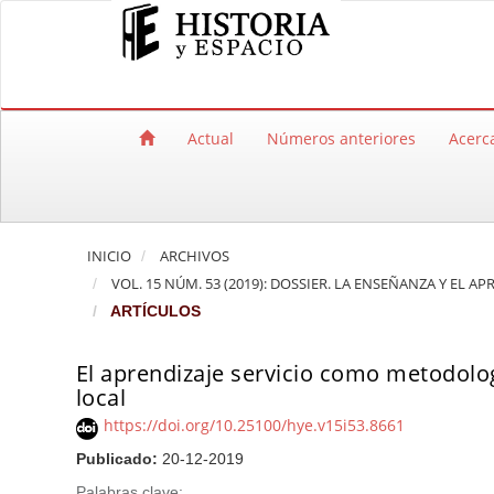
Salto rápido al contenido de la página
Navegación principal
Contenido principal
Barra lateral
Actual
Números anteriores
Acerc
INICIO
ARCHIVOS
VOL. 15 NÚM. 53 (2019): DOSSIER. LA ENSEÑANZA Y EL A
ARTÍCULOS
El aprendizaje servicio como metodolog
local
https://doi.org/10.25100/hye.v15i53.8661
Publicado:
20-12-2019
Palabras clave: