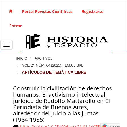
Salto rápido al contenido de la página
Navegación principal
Portal Revistas Científicas
Registrarse
Contenido principal
Barra lateral
Entrar
Toggle navigation
INICIO
ARCHIVOS
VOL. 21 NÚM. 64 (2025): TEMA LIBRE
ARTÍCULOS DE TEMÁTICA LIBRE
Construir la civilización de derechos
Barra lateral del artículo
humanos. El activismo intelectual
jurídico de Rodolfo Mattarollo en El
Periodista de Buenos Aires,
alrededor del juicio a las Juntas
(1984-1985)
https://doi.org/10.25100/hye.v21i64.14075