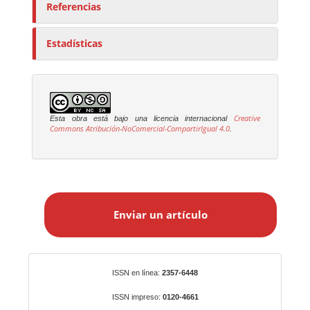
Referencias
Estadísticas
Creative
Esta obra está bajo una licencia internacional
Commons Atribución-NoComercial-CompartirIgual 4.0
.
E
n
Enviar un artículo
v
i
a
r
Identificadores
ISSN en línea:
2357-6448
u
n
ISSN impreso:
0120-4661