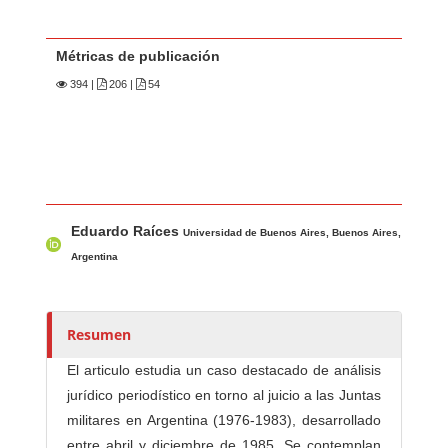
Métricas de publicación
394
|
206 |
54
Contenido principal del artículo
A
Eduardo Raíces
u
Universidad de Buenos Aires, Buenos Aires,
t
Argentina
o
r
e
Resumen
s
El articulo estudia un caso destacado de análisis
/
jurídico periodístico en torno al juicio a las Juntas
a
militares en Argentina (1976-1983), desarrollado
s
entre abril y diciembre de 1985. Se contemplan