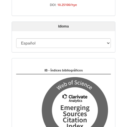
a
10.25100/hye
DOI:
r
t
í
Idioma
c
u
I
l
o
d
i
Indexado en:
o
m
IB - Índices bibliográficos
a