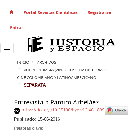
Salto rápido al contenido de la página
Navegación principal
Portal Revistas Científicas
Registrarse
Contenido principal
Barra lateral
Entrar
Toggle navigation
INICIO
ARCHIVOS
VOL. 12 NÚM. 46 (2016): DOSSIER: HISTORIA DEL
CINE COLOMBIANO Y LATINOAMERCICANO
SEPARATA
Entrevista a Ramiro Arbeláez
Barra lateral del artículo
https://doi.org/10.25100/hye.v12i46.1899
Publicado:
15-06-2016
Palabras clave: