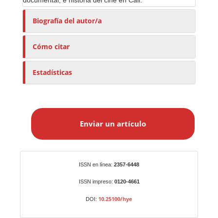
documental; e historia del cine en Cali.
Biografía del autor/a
Cómo citar
Estadísticas
E
n
Enviar un artículo
v
i
a
r
Identificadores
ISSN en línea:
2357-6448
u
n
ISSN impreso:
0120-4661
a
10.25100/hye
DOI:
r