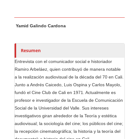
Contenido principal del artículo
A
Yamid Galindo Cardona
u
t
o
r
Resumen
e
Entrevista con el comunicador social e historiador
s
Ramiro Arbeláez, quien contribuyó de manera notable
/
a la realización audiovisual de la década del 70 en Cali.
a
Junto a Andrés Caicedo, Luis Ospina y Carlos Mayolo,
s
fundó el Cine Club de Cali en 1971. Actualmente es
profesor e investigador de la Escuela de Comunicación
Social de la Universidad del Valle. Sus intereses
investigativos giran alrededor de la Teoría y estética
audiovisual; la sociología del cine; los públicos del cine;
la recepción cinematográfica; la historia y la teoría del