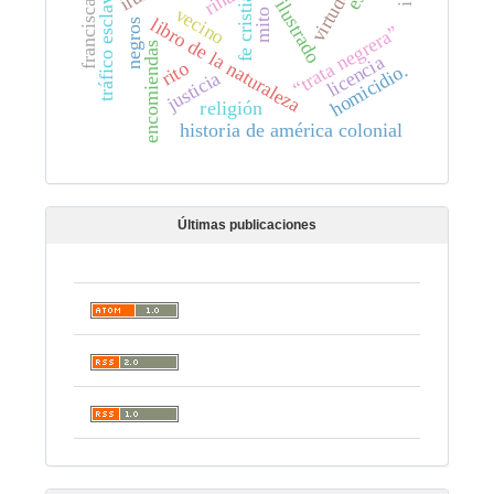
criollo ilustrado
tráfico esclavista
franciscanos
fe cristiana
virtudes
riña
vecino
mito
libro de la naturaleza
negros
“trata negrera”
encomiendas
licencia
rito
homicidio.
justicia
religión
historia de américa colonial
Últimas publicaciones