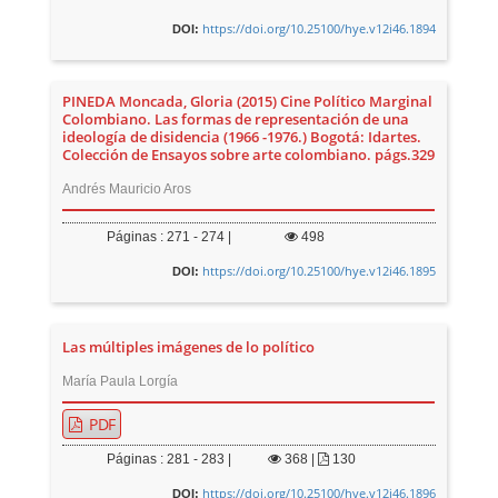
https://doi.org/10.25100/hye.v12i46.1894
DOI:
PINEDA Moncada, Gloria (2015) Cine Político Marginal
Colombiano. Las formas de representación de una
ideología de disidencia (1966 -1976.) Bogotá: Idartes.
Colección de Ensayos sobre arte colombiano. págs.329
Andrés Mauricio Aros
Páginas : 271 - 274 |
498
https://doi.org/10.25100/hye.v12i46.1895
DOI:
Las múltiples imágenes de lo político
María Paula Lorgía
PDF
Páginas : 281 - 283 |
368
|
130
https://doi.org/10.25100/hye.v12i46.1896
DOI: