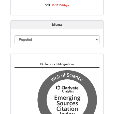
a
10.25100/hye
DOI:
r
t
í
Idioma
c
u
I
l
o
d
i
Indexado en:
o
m
IB - Índices bibliográficos
a