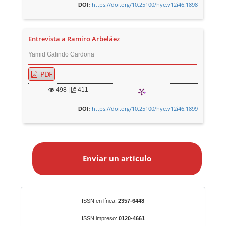
https://doi.org/10.25100/hye.v12i46.1898
DOI:
Entrevista a Ramiro Arbeláez
Yamid Galindo Cardona
PDF
498
|
411
https://doi.org/10.25100/hye.v12i46.1899
DOI:
E
n
Enviar un artículo
v
i
a
r
Identificadores
ISSN en línea:
2357-6448
u
n
ISSN impreso:
0120-4661