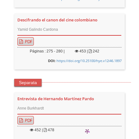
Descifrando el canon del cine colombiano
Yamid Galindo Cardona
PDF
Páginas : 275 - 280 |
453
|
242
https://doi.org/10.25100/hye.v12i46.1897
DOI:
Separata
Entrevista de Hernando Martínez Pardo
Anne Burkhardt
PDF
452
|
478