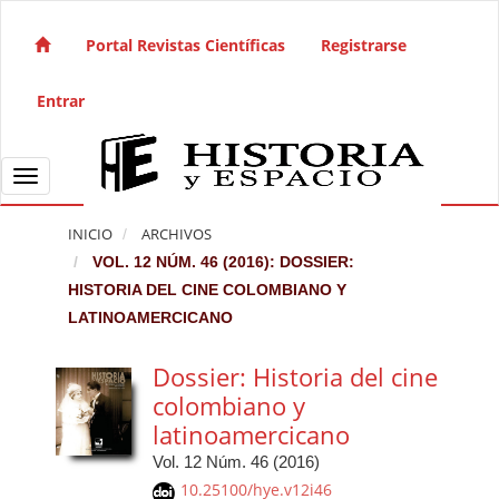
Salto rápido al contenido de la página
Navegación principal
Portal Revistas Científicas
Registrarse
Contenido principal
Barra lateral
Entrar
Toggle navigation
INICIO
ARCHIVOS
VOL. 12 NÚM. 46 (2016): DOSSIER:
HISTORIA DEL CINE COLOMBIANO Y
LATINOAMERCICANO
Dossier: Historia del cine
colombiano y
latinoamercicano
Vol. 12 Núm. 46 (2016)
10.25100/hye.v12i46