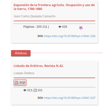
Expansión de la frontera agrícola. Ocupación y uso de
la tierra, 1780-1880
Juan Carlos Quejada Camacho
Páginas : 205-211 |
426
https://doi.org/10.25100/hye.v10i42.1226
DOI:
Árbitros
Listado de Árbitros. Revista N.42.
Listado Árbitros
PDF
313
|
101
https://doi.org/10.25100/hye.v10i42.1227
DOI: