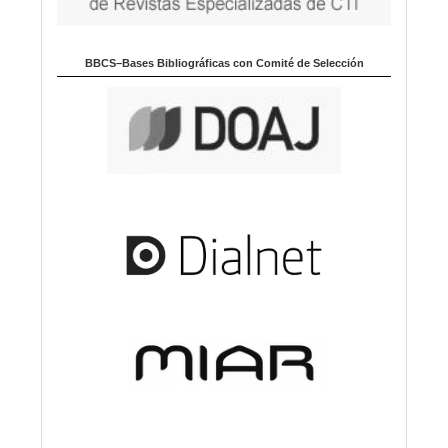
BBCS–Bases Bibliográficas con Comité de Selección