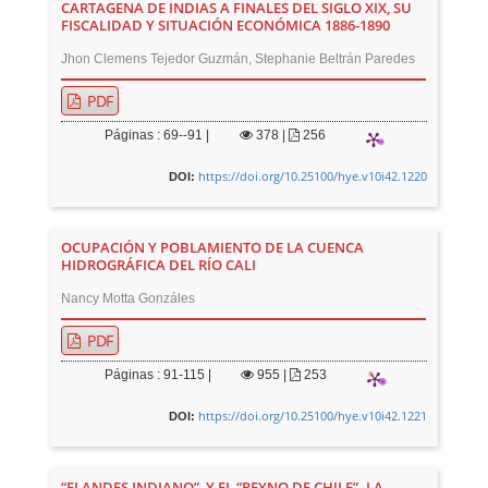
CARTAGENA DE INDIAS A FINALES DEL SIGLO XIX, SU
FISCALIDAD Y SITUACIÓN ECONÓMICA 1886-1890
Jhon Clemens Tejedor Guzmán, Stephanie Beltrán Paredes
PDF
Páginas : 69--91 |
378
|
256
https://doi.org/10.25100/hye.v10i42.1220
DOI:
OCUPACIÓN Y POBLAMIENTO DE LA CUENCA
HIDROGRÁFICA DEL RÍO CALI
Nancy Motta Gonzáles
PDF
Páginas : 91-115 |
955
|
253
https://doi.org/10.25100/hye.v10i42.1221
DOI:
“FLANDES INDIANO”, Y EL “REYNO DE CHILE”. LA