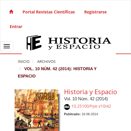
Salto rápido al contenido de la página
Navegación principal
Portal Revistas Científicas
Registrarse
Contenido principal
Barra lateral
Entrar
Toggle navigation
INICIO
ARCHIVOS
VOL. 10 NÚM. 42 (2014): HISTORIA Y
ESPACIO
Historia y Espacio
Vol. 10 Núm. 42 (2014)
10.25100/hye.v10i42
Publicado:
16-06-2014