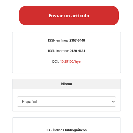
E
n
Enviar un artículo
v
i
a
r
Identificadores
ISSN en línea:
2357-6448
u
n
ISSN impreso:
0120-4661
a
10.25100/hye
DOI:
r
t
í
Idioma
c
u
I
l
o
d
i
Indexado en:
o
m
IB - Índices bibliográficos