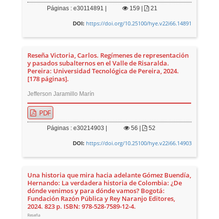
Páginas : e30114891 |
159
|
21
https://doi.org/10.25100/hye.v22i66.14891
DOI:
Reseña Victoria, Carlos. Regímenes de representación
y pasados subalternos en el Valle de Risaralda.
Pereira: Universidad Tecnológica de Pereira, 2024.
[178 páginas].
Jefferson Jaramillo Marín
PDF
Páginas : e30214903 |
56
|
52
https://doi.org/10.25100/hye.v22i66.14903
DOI:
Una historia que mira hacia adelante Gómez Buendía,
Hernando: La verdadera historia de Colombia: ¿De
dónde venimos y para dónde vamos? Bogotá:
Fundación Razón Pública y Rey Naranjo Editores,
2024. 823 p. ISBN: 978-528-7589-12-4.
Reseña