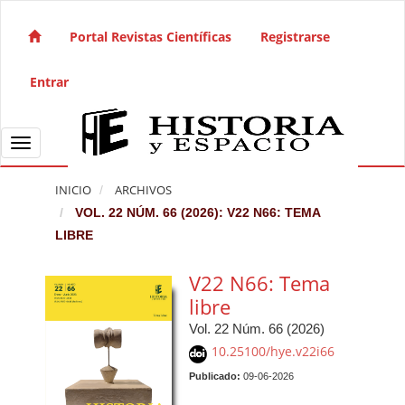
Salto rápido al contenido de la página
Navegación principal
Portal Revistas Científicas
Registrarse
Contenido principal
Barra lateral
Entrar
Toggle navigation
INICIO
ARCHIVOS
VOL. 22 NÚM. 66 (2026): V22 N66: TEMA
LIBRE
V22 N66: Tema
libre
Vol. 22 Núm. 66 (2026)
10.25100/hye.v22i66
Publicado:
09-06-2026