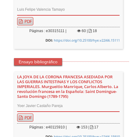
Luis Felipe Valencia Tamayo
PDF
Páginas : e30315111 |
60
|
18
https://doi.org/10.25100/hye.v22i66.15111
DOI:
Ensayo bibliográfico
LA JOYA DE LA CORONA FRANCESA ASEDIADA POR
LAS GUERRAS INTESTINAS Y LOS CONFLICTOS
IMPERIALES. Murgueitio Manrique, Carlos Alberto. La
revolución francesa en la Española: Saint Domingue-
Santo Domingo (1789-1795)
Yoer Javier Castaño Pareja
PDF
Páginas : e40115910 |
153
|
17
https://doi.org/10.25100/hye.v22i66.15910
DOI: