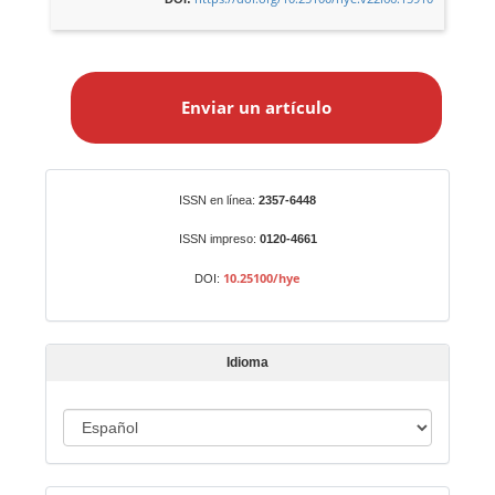
E
n
Enviar un artículo
v
i
a
r
Identificadores
ISSN en línea:
2357-6448
u
n
ISSN impreso:
0120-4661
a
10.25100/hye
DOI:
r
t
í
Idioma
c
u
I
l
o
d
i