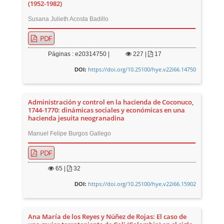
(1952-1982)
Susana Julieth Acosta Badillo
PDF
Páginas : e20314750 |
227
|
17
https://doi.org/10.25100/hye.v22i66.14750
DOI:
Administración y control en la hacienda de Coconuco,
1744-1770: dinámicas sociales y económicas en una
hacienda jesuita neogranadina
Manuel Felipe Burgos Gallego
PDF
65
|
32
https://doi.org/10.25100/hye.v22i66.15902
DOI:
Ana María de los Reyes y Núñez de Rojas: El caso de