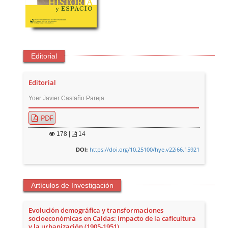
Editorial
Editorial
Yoer Javier Castaño Pareja
PDF
178
|
14
https://doi.org/10.25100/hye.v22i66.15921
DOI:
Artículos de Investigación
Evolución demográfica y transformaciones
socioeconómicas en Caldas: Impacto de la caficultura
y la urbanización (1905-1951)