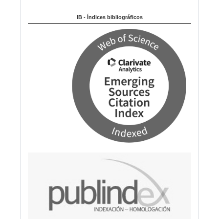
Indexado en:
o
m
IB - Índices bibliográficos
a