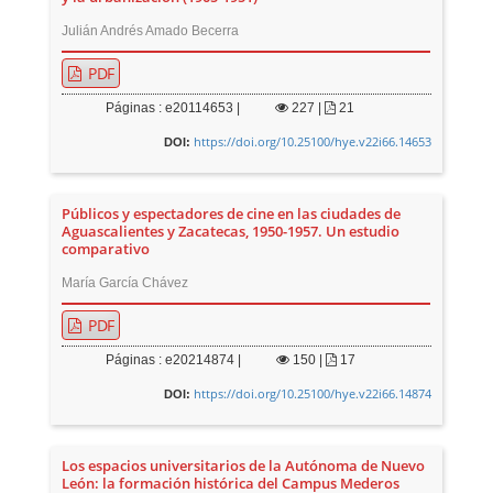
Julián Andrés Amado Becerra
PDF
Páginas : e20114653 |
227
|
21
https://doi.org/10.25100/hye.v22i66.14653
DOI:
Públicos y espectadores de cine en las ciudades de
Aguascalientes y Zacatecas, 1950-1957. Un estudio
comparativo
María García Chávez
PDF
Páginas : e20214874 |
150
|
17
https://doi.org/10.25100/hye.v22i66.14874
DOI:
Los espacios universitarios de la Autónoma de Nuevo
León: la formación histórica del Campus Mederos