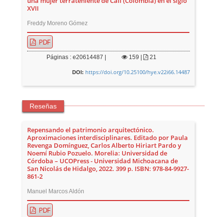
una mujer terrateniente de Cali (Colombia) en el siglo
XVII
Freddy Moreno Gómez
PDF
Páginas : e20614487 |
159
|
21
https://doi.org/10.25100/hye.v22i66.14487
DOI:
Reseñas
Repensando el patrimonio arquitectónico.
Aproximaciones interdisciplinares. Editado por Paula
Revenga Domínguez, Carlos Alberto Hiriart Pardo y
Noemí Rubio Pozuelo. Morelia: Universidad de
Córdoba – UCOPress - Universidad Michoacana de
San Nicolás de Hidalgo, 2022. 399 p. ISBN: 978-84-9927-
861-2
Manuel Marcos Aldón
PDF